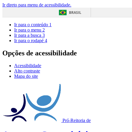
Ir direto para menu de acessibilidade.
BRASIL
Ir para o conteúdo
1
Ir para o menu
2
Ir para a busca
3
Ir para o rodapé
4
Opções de acessibilidade
Acessibilidade
Alto contraste
Mapa do site
Pró-Reitoria de