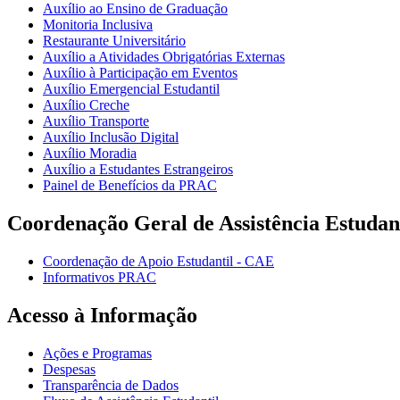
Auxílio ao Ensino de Graduação
Monitoria Inclusiva
Restaurante Universitário
Auxílio a Atividades Obrigatórias Externas
Auxílio à Participação em Eventos
Auxílio Emergencial Estudantil
Auxílio Creche
Auxílio Transporte
Auxílio Inclusão Digital
Auxílio Moradia
Auxílio a Estudantes Estrangeiros
Painel de Benefícios da PRAC
Coordenação Geral de Assistência Estudan
Coordenação de Apoio Estudantil - CAE
Informativos PRAC
Acesso à Informação
Ações e Programas
Despesas
Transparência de Dados