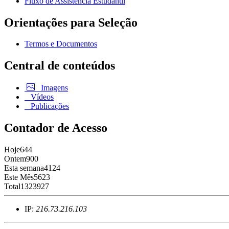
Fluxo de Assistência Estudantil
Orientações para Seleção
Termos e Documentos
Central de conteúdos
Imagens
Vídeos
Publicações
Contador de Acesso
Hoje
644
Ontem
900
Esta semana
4124
Este Mês
5623
Total
1323927
IP:
216.73.216.103