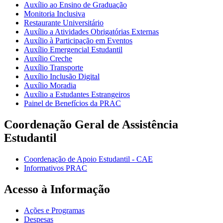
Auxílio ao Ensino de Graduação
Monitoria Inclusiva
Restaurante Universitário
Auxílio a Atividades Obrigatórias Externas
Auxílio à Participação em Eventos
Auxílio Emergencial Estudantil
Auxílio Creche
Auxílio Transporte
Auxílio Inclusão Digital
Auxílio Moradia
Auxílio a Estudantes Estrangeiros
Painel de Benefícios da PRAC
Coordenação Geral de Assistência
Estudantil
Coordenação de Apoio Estudantil - CAE
Informativos PRAC
Acesso à Informação
Ações e Programas
Despesas