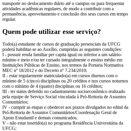
transporte no deslocamento diário até o campus ou para frequentar
atividades acadêmicas regulares, de modo a contribuir com a
permanência, aproveitamento e conclusão dos seus cursos em tempo
regular.
Quem pode utilizar esse serviço?
Todo(a) estudante de cursos de graduação presenciais da UFCG
poderá habilitar-se ao Auxílio, cumpridas as seguintes condições:
I - possuir renda familiar per capita igual ou inferior a um salário-
mínimo e meio e/ou ter cursado integralmente o ensino médio em
Instituições Públicas de Ensino, nos termos da Portaria Normativa
MEC nº 18/2012 e do Decreto nº 7.234/2010;
II - estar regularmente matriculado(a) em cursos diurnos com o
mínimo de 5 (cinco) disciplinas ou 20 créditos e nos cursos noturnos
com o mínimo de 4 (quatro) disciplinas ou 16 créditos;
III - ter status deferido no cadastramento socioeconômico realizado
pela equipe de Serviço Social vinculada à Pró-Reitoria de Assuntos
Comunitários;
IV - cumprir as etapas e obedecer aos prazos divulgados no edital da
Pró-Reitoria de Assuntos Comunitários/Coordenação Geral de
Apoio Estudantil e demais comunicados;
V - não estar inserido(a) no programa Residência Universitária da
UFCG;