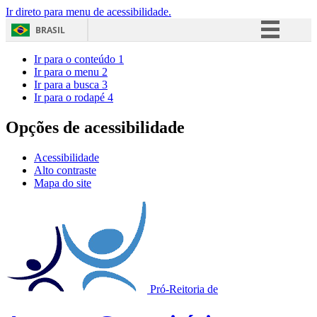
Ir direto para menu de acessibilidade.
BRASIL
Simplifique!
Ir para o conteúdo
1
Ir para o menu
2
Comunica BR
Ir para a busca
3
Ir para o rodapé
4
Participe
Acesso à informação
Opções de acessibilidade
Legislação
Acessibilidade
Canais
Alto contraste
Mapa do site
Pró-Reitoria de