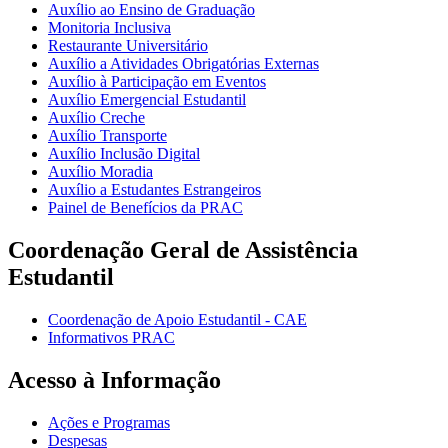
Auxílio ao Ensino de Graduação
Monitoria Inclusiva
Restaurante Universitário
Auxílio a Atividades Obrigatórias Externas
Auxílio à Participação em Eventos
Auxílio Emergencial Estudantil
Auxílio Creche
Auxílio Transporte
Auxílio Inclusão Digital
Auxílio Moradia
Auxílio a Estudantes Estrangeiros
Painel de Benefícios da PRAC
Coordenação Geral de Assistência
Estudantil
Coordenação de Apoio Estudantil - CAE
Informativos PRAC
Acesso à Informação
Ações e Programas
Despesas