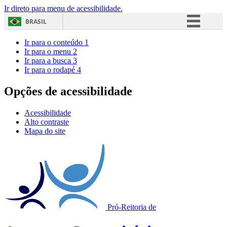
Ir direto para menu de acessibilidade.
BRASIL
Simplifique!
Ir para o conteúdo
1
Ir para o menu
2
Comunica BR
Ir para a busca
3
Ir para o rodapé
4
Participe
Acesso à informação
Opções de acessibilidade
Legislação
Acessibilidade
Canais
Alto contraste
Mapa do site
Pró-Reitoria de