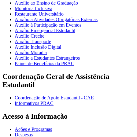
Auxílio ao Ensino de Graduação
Monitoria Inclusiva
Restaurante Universitário
Auxílio a Atividades Obrigatórias Externas
Auxílio à Participação em Eventos
Auxílio Emergencial Estudantil
Auxílio Creche
Auxílio Transporte
Auxílio Inclusão Digital
Auxílio Moradia
Auxílio a Estudantes Estrangeiros
Painel de Benefícios da PRAC
Coordenação Geral de Assistência
Estudantil
Coordenação de Apoio Estudantil - CAE
Informativos PRAC
Acesso à Informação
Ações e Programas
Despesas