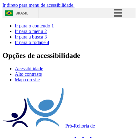
Ir direto para menu de acessibilidade.
BRASIL
Simplifique!
Ir para o conteúdo
1
Ir para o menu
2
Comunica BR
Ir para a busca
3
Ir para o rodapé
4
Participe
Acesso à informação
Opções de acessibilidade
Legislação
Acessibilidade
Canais
Alto contraste
Mapa do site
Pró-Reitoria de