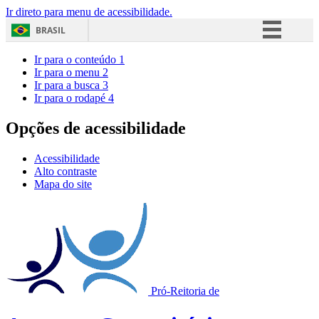
Ir direto para menu de acessibilidade.
BRASIL
Simplifique!
Ir para o conteúdo
1
Ir para o menu
2
Comunica BR
Ir para a busca
3
Ir para o rodapé
4
Participe
Acesso à informação
Opções de acessibilidade
Legislação
Acessibilidade
Canais
Alto contraste
Mapa do site
Pró-Reitoria de