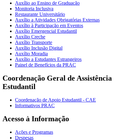
Auxílio ao Ensino de Graduação
Monitoria Inclusiva
Restaurante Universitário
Auxílio a Atividades Obrigatórias Externas
Auxílio à Participação em Eventos
Auxílio Emergencial Estudantil
Auxílio Creche
Auxílio Transporte
Auxílio Inclusão Digital
Auxílio Moradia
Auxílio a Estudantes Estrangeiros
Painel de Benefícios da PRAC
Coordenação Geral de Assistência
Estudantil
Coordenação de Apoio Estudantil - CAE
Informativos PRAC
Acesso à Informação
Ações e Programas
Despesas