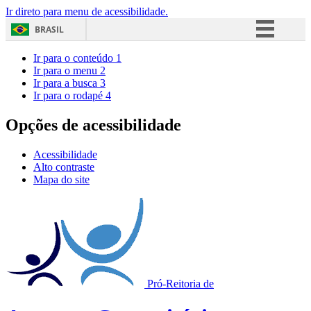
Ir direto para menu de acessibilidade.
BRASIL
Simplifique!
Ir para o conteúdo
1
Ir para o menu
2
Comunica BR
Ir para a busca
3
Ir para o rodapé
4
Participe
Acesso à informação
Opções de acessibilidade
Legislação
Acessibilidade
Canais
Alto contraste
Mapa do site
Pró-Reitoria de