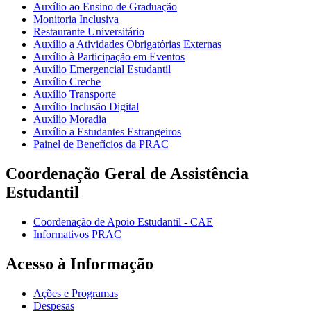
Auxílio ao Ensino de Graduação
Monitoria Inclusiva
Restaurante Universitário
Auxílio a Atividades Obrigatórias Externas
Auxílio à Participação em Eventos
Auxílio Emergencial Estudantil
Auxílio Creche
Auxílio Transporte
Auxílio Inclusão Digital
Auxílio Moradia
Auxílio a Estudantes Estrangeiros
Painel de Benefícios da PRAC
Coordenação Geral de Assistência
Estudantil
Coordenação de Apoio Estudantil - CAE
Informativos PRAC
Acesso à Informação
Ações e Programas
Despesas