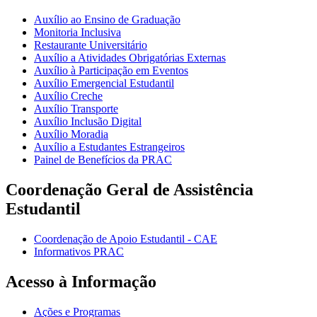
Auxílio ao Ensino de Graduação
Monitoria Inclusiva
Restaurante Universitário
Auxílio a Atividades Obrigatórias Externas
Auxílio à Participação em Eventos
Auxílio Emergencial Estudantil
Auxílio Creche
Auxílio Transporte
Auxílio Inclusão Digital
Auxílio Moradia
Auxílio a Estudantes Estrangeiros
Painel de Benefícios da PRAC
Coordenação Geral de Assistência
Estudantil
Coordenação de Apoio Estudantil - CAE
Informativos PRAC
Acesso à Informação
Ações e Programas