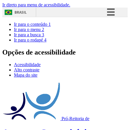
Ir direto para menu de acessibilidade.
BRASIL
Simplifique!
Ir para o conteúdo
1
Ir para o menu
2
Comunica BR
Ir para a busca
3
Ir para o rodapé
4
Participe
Acesso à informação
Opções de acessibilidade
Legislação
Acessibilidade
Canais
Alto contraste
Mapa do site
Pró-Reitoria de