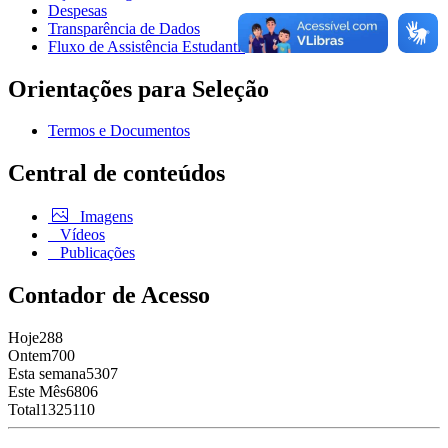
Despesas
Transparência de Dados
Fluxo de Assistência Estudantil
Orientações para Seleção
Termos e Documentos
Central de conteúdos
Imagens
Vídeos
Publicações
Contador de Acesso
Hoje
288
Ontem
700
Esta semana
5307
Este Mês
6806
Total
1325110