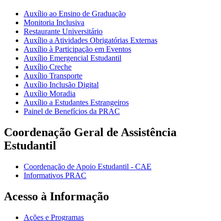
Auxílio ao Ensino de Graduação
Monitoria Inclusiva
Restaurante Universitário
Auxílio a Atividades Obrigatórias Externas
Auxílio à Participação em Eventos
Auxílio Emergencial Estudantil
Auxílio Creche
Auxílio Transporte
Auxílio Inclusão Digital
Auxílio Moradia
Auxílio a Estudantes Estrangeiros
Painel de Benefícios da PRAC
Coordenação Geral de Assistência
Estudantil
Coordenação de Apoio Estudantil - CAE
Informativos PRAC
Acesso à Informação
Ações e Programas