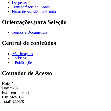
Despesas
Transparência de Dados
Fluxo de Assistência Estudantil
Orientações para Seleção
Termos e Documentos
Central de conteúdos
Imagens
Vídeos
Publicações
Contador de Acesso
Hoje
45
Ontem
797
Esta semana
2625
Este Mês
4124
Total
1322428