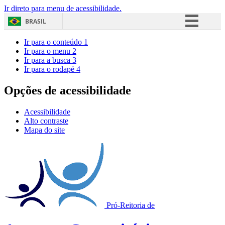
Ir direto para menu de acessibilidade.
BRASIL
Simplifique!
Ir para o conteúdo
1
Ir para o menu
2
Comunica BR
Ir para a busca
3
Ir para o rodapé
4
Participe
Acesso à informação
Opções de acessibilidade
Legislação
Acessibilidade
Canais
Alto contraste
Mapa do site
Pró-Reitoria de