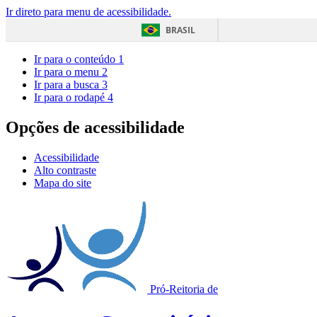
Ir direto para menu de acessibilidade.
BRASIL
Ir para o conteúdo
1
Ir para o menu
2
Ir para a busca
3
Ir para o rodapé
4
Opções de acessibilidade
Acessibilidade
Alto contraste
Mapa do site
Pró-Reitoria de