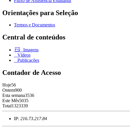
Fluxo de Assistência Estudantil
Orientações para Seleção
Termos e Documentos
Central de conteúdos
Imagens
Vídeos
Publicações
Contador de Acesso
Hoje
56
Ontem
900
Esta semana
3536
Este Mês
5035
Total
1323339
IP:
216.73.217.84