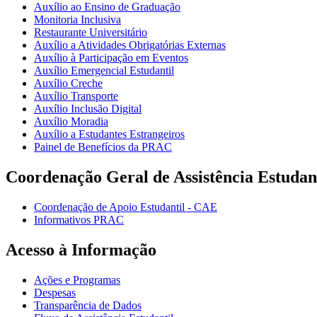
Auxílio ao Ensino de Graduação
Monitoria Inclusiva
Restaurante Universitário
Auxílio a Atividades Obrigatórias Externas
Auxílio à Participação em Eventos
Auxílio Emergencial Estudantil
Auxílio Creche
Auxílio Transporte
Auxílio Inclusão Digital
Auxílio Moradia
Auxílio a Estudantes Estrangeiros
Painel de Benefícios da PRAC
Coordenação Geral de Assistência Estudan
Coordenação de Apoio Estudantil - CAE
Informativos PRAC
Acesso à Informação
Ações e Programas
Despesas
Transparência de Dados