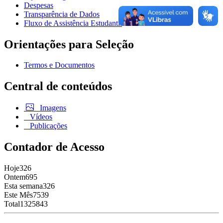
Despesas
Transparência de Dados
Fluxo de Assistência Estudantil
Orientações para Seleção
Termos e Documentos
Central de conteúdos
Imagens
Vídeos
Publicações
Contador de Acesso
Hoje
326
Ontem
695
Esta semana
326
Este Mês
7539
Total
1325843