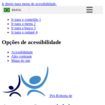
Ir direto para menu de acessibilidade.
BRASIL
Simplifique!
Ir para o conteúdo
1
Ir para o menu
2
Comunica BR
Ir para a busca
3
Ir para o rodapé
4
Participe
Acesso à informação
Opções de acessibilidade
Legislação
Acessibilidade
Canais
Alto contraste
Mapa do site
Pró-Reitoria de