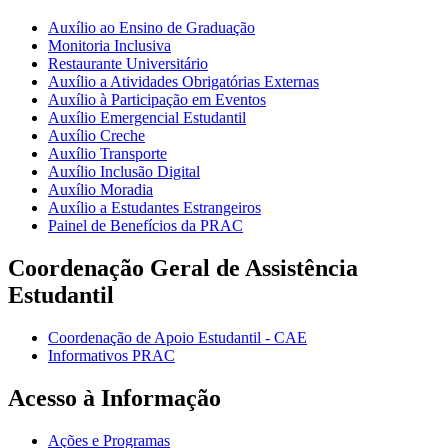
Auxílio ao Ensino de Graduação
Monitoria Inclusiva
Restaurante Universitário
Auxílio a Atividades Obrigatórias Externas
Auxílio à Participação em Eventos
Auxílio Emergencial Estudantil
Auxílio Creche
Auxílio Transporte
Auxílio Inclusão Digital
Auxílio Moradia
Auxílio a Estudantes Estrangeiros
Painel de Benefícios da PRAC
Coordenação Geral de Assistência
Estudantil
Coordenação de Apoio Estudantil - CAE
Informativos PRAC
Acesso à Informação
Ações e Programas