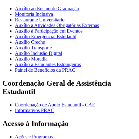
Auxílio ao Ensino de Graduação
Monitoria Inclusiva
Restaurante Universitário
Auxílio a Atividades Obrigatórias Externas
Auxílio à Participação em Eventos
Auxílio Emergencial Estudantil
Auxílio Creche
Auxílio Transporte
Auxílio Inclusão Digital
Auxílio Moradia
Auxílio a Estudantes Estrangeiros
Painel de Benefícios da PRAC
Coordenação Geral de Assistência
Estudantil
Coordenação de Apoio Estudantil - CAE
Informativos PRAC
Acesso à Informação
Ações e Programas