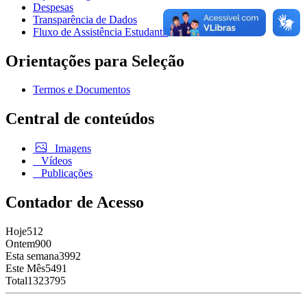
Despesas
Transparência de Dados
Fluxo de Assistência Estudantil
Orientações para Seleção
Termos e Documentos
Central de conteúdos
Imagens
Vídeos
Publicações
Contador de Acesso
Hoje
512
Ontem
900
Esta semana
3992
Este Mês
5491
Total
1323795