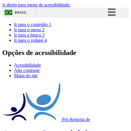
Ir direto para menu de acessibilidade.
BRASIL
Simplifique!
Ir para o conteúdo
1
Ir para o menu
2
Comunica BR
Ir para a busca
3
Ir para o rodapé
4
Participe
Acesso à informação
Opções de acessibilidade
Legislação
Acessibilidade
Canais
Alto contraste
Mapa do site
Pró-Reitoria de