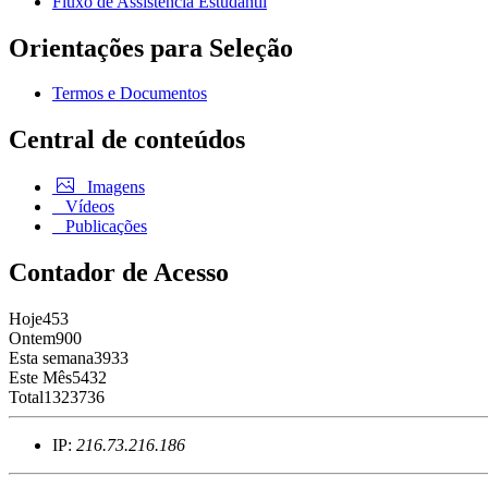
Fluxo de Assistência Estudantil
Orientações para Seleção
Termos e Documentos
Central de conteúdos
Imagens
Vídeos
Publicações
Contador de Acesso
Hoje
453
Ontem
900
Esta semana
3933
Este Mês
5432
Total
1323736
IP:
216.73.216.186