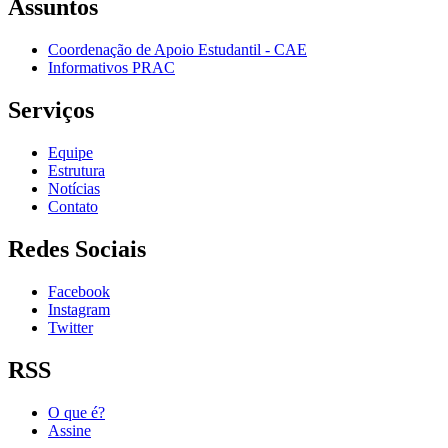
Assuntos
Coordenação de Apoio Estudantil - CAE
Informativos PRAC
Serviços
Equipe
Estrutura
Notícias
Contato
Redes Sociais
Facebook
Instagram
Twitter
RSS
O que é?
Assine