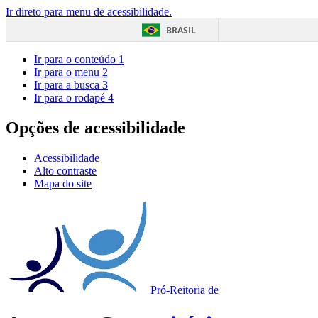
Ir direto para menu de acessibilidade.
BRASIL
Ir para o conteúdo
1
Ir para o menu
2
Ir para a busca
3
Ir para o rodapé
4
Opções de acessibilidade
Acessibilidade
Alto contraste
Mapa do site
Pró-Reitoria de