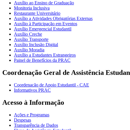
Auxílio ao Ensino de Graduação
Monitoria Inclusiva
Restaurante Universitário
Auxílio a Atividades Obrigatórias Externas
Auxílio à Participação em Eventos
Auxílio Emergencial Estudantil
Auxílio Creche
Auxílio Transporte
Auxílio Inclusão Digital
Auxílio Moradia
Auxílio a Estudantes Estrangeiros
Painel de Benefícios da PRAC
Coordenação Geral de Assistência Estudan
Coordenação de Apoio Estudantil - CAE
Informativos PRAC
Acesso à Informação
Ações e Programas
Despesas
Transparência de Dados