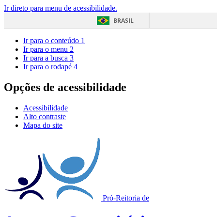
Ir direto para menu de acessibilidade.
BRASIL
Ir para o conteúdo
1
Ir para o menu
2
Ir para a busca
3
Ir para o rodapé
4
Opções de acessibilidade
Acessibilidade
Alto contraste
Mapa do site
Pró-Reitoria de