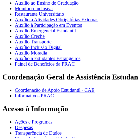
Auxílio ao Ensino de Graduação
Monitoria Inclusiva
Restaurante Universitário
Auxílio a Atividades Obrigatórias Externas
Auxílio à Participação em Eventos
Auxílio Emergencial Estudantil
Auxílio Creche
Auxílio Transporte
Auxílio Inclusão Digital
Auxílio Moradia
Auxílio a Estudantes Estrangeiros
Painel de Benefícios da PRAC
Coordenação Geral de Assistência Estudan
Coordenação de Apoio Estudantil - CAE
Informativos PRAC
Acesso à Informação
Ações e Programas
Despesas
Transparência de Dados