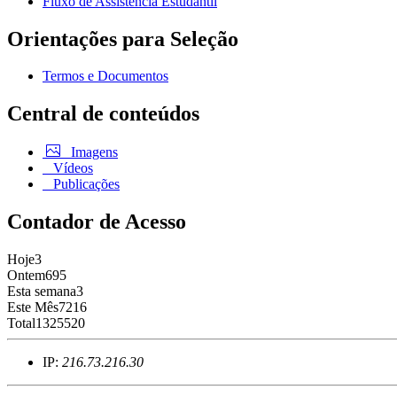
Fluxo de Assistência Estudantil
Orientações para Seleção
Termos e Documentos
Central de conteúdos
Imagens
Vídeos
Publicações
Contador de Acesso
Hoje
3
Ontem
695
Esta semana
3
Este Mês
7216
Total
1325520
IP:
216.73.216.30