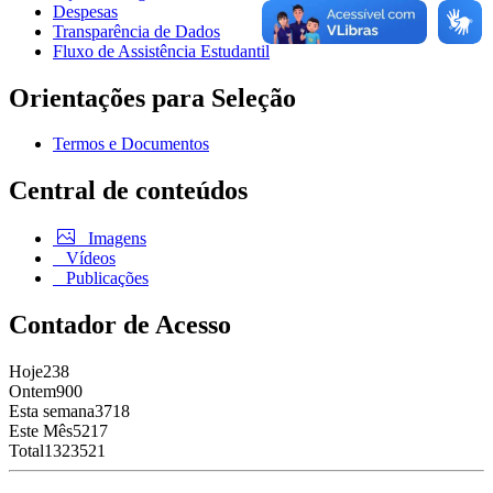
Despesas
Transparência de Dados
Fluxo de Assistência Estudantil
Orientações para Seleção
Termos e Documentos
Central de conteúdos
Imagens
Vídeos
Publicações
Contador de Acesso
Hoje
238
Ontem
900
Esta semana
3718
Este Mês
5217
Total
1323521