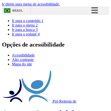
Ir direto para menu de acessibilidade.
BRASIL
Simplifique!
Ir para o conteúdo
1
Ir para o menu
2
Comunica BR
Ir para a busca
3
Ir para o rodapé
4
Participe
Acesso à informação
Opções de acessibilidade
Legislação
Acessibilidade
Canais
Alto contraste
Mapa do site
Pró-Reitoria de