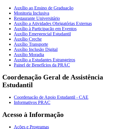
Auxílio ao Ensino de Graduação
Monitoria Inclusiva
Restaurante Universitário
Auxílio a Atividades Obrigatórias Externas
Auxílio à Participação em Eventos
Auxílio Emergencial Estudantil
Auxílio Creche
Auxílio Transporte
Auxílio Inclusão Digital
Auxílio Moradia
Auxílio a Estudantes Estrangeiros
Painel de Benefícios da PRAC
Coordenação Geral de Assistência
Estudantil
Coordenação de Apoio Estudantil - CAE
Informativos PRAC
Acesso à Informação
Ações e Programas