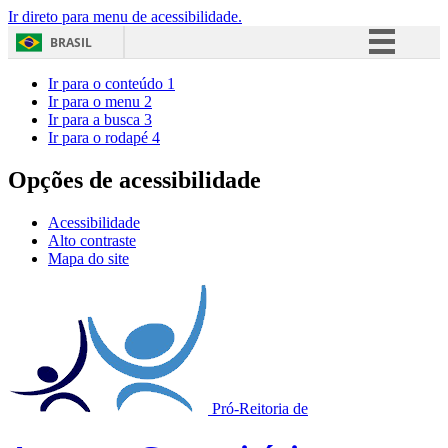
Ir direto para menu de acessibilidade.
BRASIL
Simplifique!
Ir para o conteúdo
1
Ir para o menu
2
Comunica BR
Ir para a busca
3
Ir para o rodapé
4
Participe
Acesso à informação
Opções de acessibilidade
Legislação
Acessibilidade
Canais
Alto contraste
Mapa do site
Pró-Reitoria de