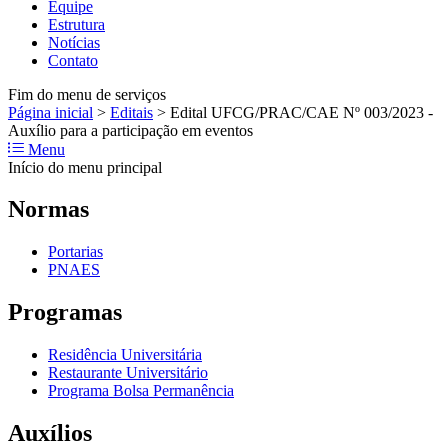
Equipe
Estrutura
Notícias
Contato
Fim do menu de serviços
Página inicial
>
Editais
>
Edital UFCG/PRAC/CAE Nº 003/2023 -
Auxílio para a participação em eventos
Menu
Início do menu principal
Normas
Portarias
PNAES
Programas
Residência Universitária
Restaurante Universitário
Programa Bolsa Permanência
Auxílios