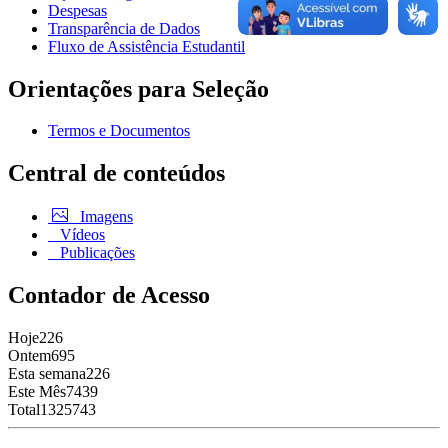
Despesas
Transparência de Dados
Fluxo de Assistência Estudantil
Orientações para Seleção
Termos e Documentos
Central de conteúdos
Imagens
Vídeos
Publicações
Contador de Acesso
Hoje
226
Ontem
695
Esta semana
226
Este Mês
7439
Total
1325743