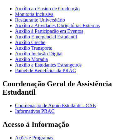
Auxílio ao Ensino de Graduação
Monitoria Inclusiva
Restaurante Universitário
Auxílio a Atividades Obrigatórias Externas
Auxílio à Participação em Eventos
Auxílio Emergencial Estudantil
Auxílio Creche
Auxílio Transporte
Auxílio Inclusão Digital
Auxílio Moradia
Auxílio a Estudantes Estrangeiros
Painel de Benefícios da PRAC
Coordenação Geral de Assistência
Estudantil
Coordenação de Apoio Estudantil - CAE
Informativos PRAC
Acesso à Informação
Ações e Programas