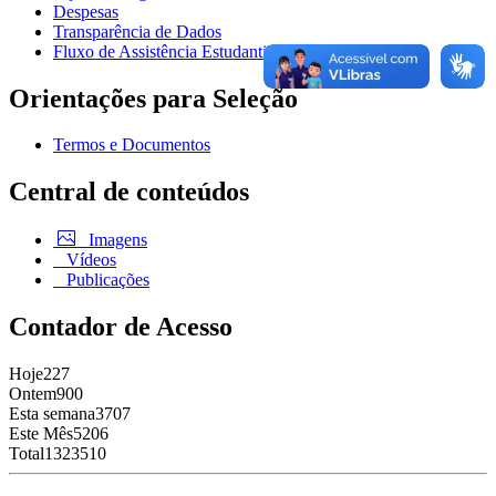
Despesas
Transparência de Dados
Fluxo de Assistência Estudantil
Orientações para Seleção
Termos e Documentos
Central de conteúdos
Imagens
Vídeos
Publicações
Contador de Acesso
Hoje
227
Ontem
900
Esta semana
3707
Este Mês
5206
Total
1323510