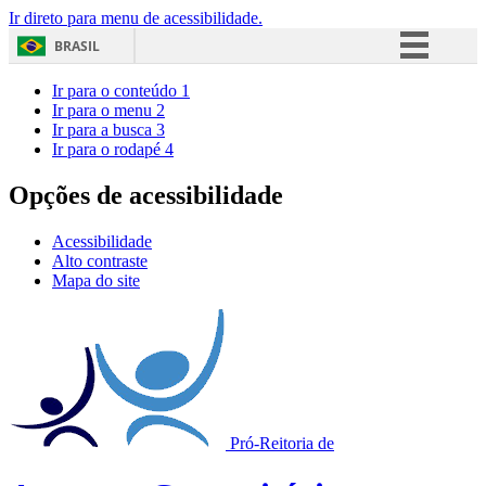
Ir direto para menu de acessibilidade.
BRASIL
Simplifique!
Ir para o conteúdo
1
Ir para o menu
2
Comunica BR
Ir para a busca
3
Ir para o rodapé
4
Participe
Acesso à informação
Opções de acessibilidade
Legislação
Acessibilidade
Canais
Alto contraste
Mapa do site
Pró-Reitoria de