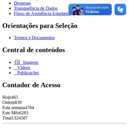
Despesas
Transparência de Dados
Fluxo de Assistência Estudantil
Orientações para Seleção
Termos e Documentos
Central de conteúdos
Imagens
Vídeos
Publicações
Contador de Acesso
Hoje
465
Ontem
839
Esta semana
4784
Este Mês
6283
Total
1324587