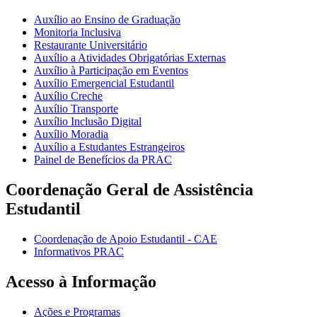
Auxílio ao Ensino de Graduação
Monitoria Inclusiva
Restaurante Universitário
Auxílio a Atividades Obrigatórias Externas
Auxílio à Participação em Eventos
Auxílio Emergencial Estudantil
Auxílio Creche
Auxílio Transporte
Auxílio Inclusão Digital
Auxílio Moradia
Auxílio a Estudantes Estrangeiros
Painel de Benefícios da PRAC
Coordenação Geral de Assistência
Estudantil
Coordenação de Apoio Estudantil - CAE
Informativos PRAC
Acesso à Informação
Ações e Programas