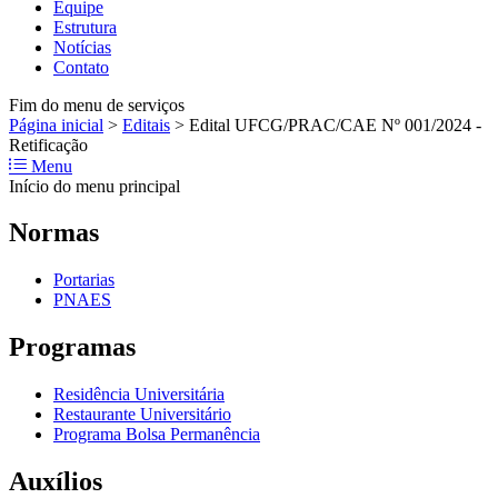
Equipe
Estrutura
Notícias
Contato
Fim do menu de serviços
Página inicial
>
Editais
>
Edital UFCG/PRAC/CAE Nº 001/2024 -
Retificação
Menu
Início do menu principal
Normas
Portarias
PNAES
Programas
Residência Universitária
Restaurante Universitário
Programa Bolsa Permanência
Auxílios