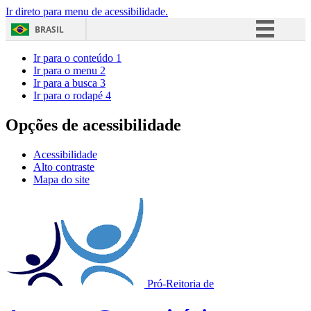
Ir direto para menu de acessibilidade.
BRASIL
Simplifique!
Ir para o conteúdo
1
Ir para o menu
2
Comunica BR
Ir para a busca
3
Ir para o rodapé
4
Participe
Acesso à informação
Opções de acessibilidade
Legislação
Acessibilidade
Canais
Alto contraste
Mapa do site
Pró-Reitoria de