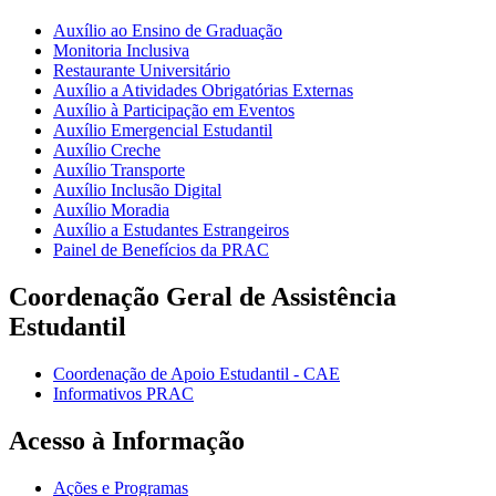
Auxílio ao Ensino de Graduação
Monitoria Inclusiva
Restaurante Universitário
Auxílio a Atividades Obrigatórias Externas
Auxílio à Participação em Eventos
Auxílio Emergencial Estudantil
Auxílio Creche
Auxílio Transporte
Auxílio Inclusão Digital
Auxílio Moradia
Auxílio a Estudantes Estrangeiros
Painel de Benefícios da PRAC
Coordenação Geral de Assistência
Estudantil
Coordenação de Apoio Estudantil - CAE
Informativos PRAC
Acesso à Informação
Ações e Programas