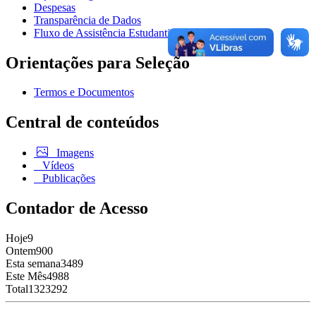
Despesas
Transparência de Dados
Fluxo de Assistência Estudantil
Orientações para Seleção
Termos e Documentos
Central de conteúdos
Imagens
Vídeos
Publicações
Contador de Acesso
Hoje
9
Ontem
900
Esta semana
3489
Este Mês
4988
Total
1323292