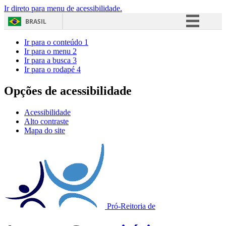
Ir direto para menu de acessibilidade.
BRASIL
Simplifique!
Ir para o conteúdo
1
Ir para o menu
2
Comunica BR
Ir para a busca
3
Ir para o rodapé
4
Participe
Acesso à informação
Opções de acessibilidade
Legislação
Acessibilidade
Canais
Alto contraste
Mapa do site
Pró-Reitoria de