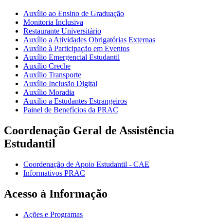
Auxílio ao Ensino de Graduação
Monitoria Inclusiva
Restaurante Universitário
Auxílio a Atividades Obrigatórias Externas
Auxílio à Participação em Eventos
Auxílio Emergencial Estudantil
Auxílio Creche
Auxílio Transporte
Auxílio Inclusão Digital
Auxílio Moradia
Auxílio a Estudantes Estrangeiros
Painel de Benefícios da PRAC
Coordenação Geral de Assistência
Estudantil
Coordenação de Apoio Estudantil - CAE
Informativos PRAC
Acesso à Informação
Ações e Programas