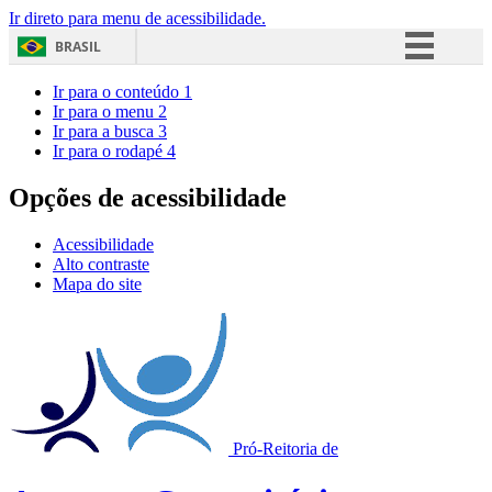
Ir direto para menu de acessibilidade.
BRASIL
Simplifique!
Ir para o conteúdo
1
Ir para o menu
2
Comunica BR
Ir para a busca
3
Ir para o rodapé
4
Participe
Acesso à informação
Opções de acessibilidade
Legislação
Acessibilidade
Canais
Alto contraste
Mapa do site
Pró-Reitoria de