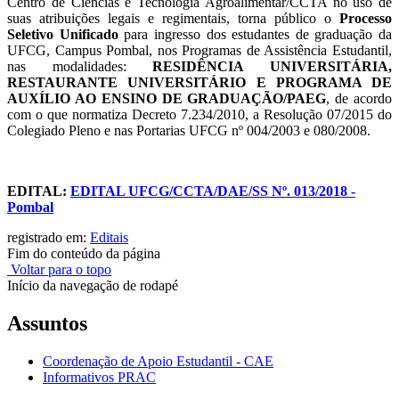
Centro de Ciências e Tecnologia Agroalimentar/CCTA no uso de
suas atribuições legais e regimentais, torna público o
Processo
Seletivo Unificado
para ingresso dos estudantes de graduação da
UFCG, Campus Pombal, nos Programas de Assistência Estudantil,
nas modalidades:
RESIDÊNCIA UNIVERSITÁRIA,
RESTAURANTE UNIVERSITÁRIO E PROGRAMA DE
AUXÍLIO AO ENSINO DE GRADUAÇÃO/PAEG
, de acordo
com o que normatiza Decreto 7.234/2010, a Resolução 07/2015 do
Colegiado Pleno e nas Portarias UFCG nº 004/2003 e 080/2008.
EDITAL:
EDITAL UFCG/CCTA/DAE/SS Nº. 013/2018 -
Pombal
registrado em:
Editais
Fim do conteúdo da página
Voltar para o topo
Início da navegação de rodapé
Assuntos
Coordenação de Apoio Estudantil - CAE
Informativos PRAC