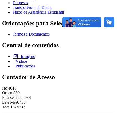
Despesas
Transparência de Dados
Fluxo de Assistência Estudantil
Orientações para Seleção
Termos e Documentos
Central de conteúdos
Imagens
Vídeos
Publicações
Contador de Acesso
Hoje
615
Ontem
839
Esta semana
4934
Este Mês
6433
Total
1324737