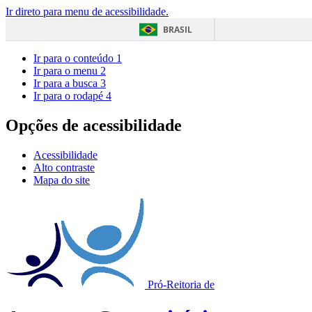
Ir direto para menu de acessibilidade.
BRASIL
Ir para o conteúdo
1
Ir para o menu
2
Ir para a busca
3
Ir para o rodapé
4
Opções de acessibilidade
Acessibilidade
Alto contraste
Mapa do site
Pró-Reitoria de