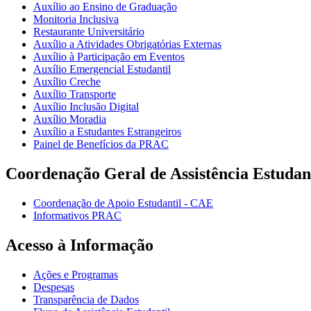
Auxílio ao Ensino de Graduação
Monitoria Inclusiva
Restaurante Universitário
Auxílio a Atividades Obrigatórias Externas
Auxílio à Participação em Eventos
Auxílio Emergencial Estudantil
Auxílio Creche
Auxílio Transporte
Auxílio Inclusão Digital
Auxílio Moradia
Auxílio a Estudantes Estrangeiros
Painel de Benefícios da PRAC
Coordenação Geral de Assistência Estudan
Coordenação de Apoio Estudantil - CAE
Informativos PRAC
Acesso à Informação
Ações e Programas
Despesas
Transparência de Dados