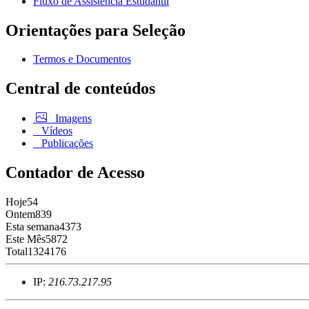
Fluxo de Assistência Estudantil
Orientações para Seleção
Termos e Documentos
Central de conteúdos
Imagens
Vídeos
Publicações
Contador de Acesso
Hoje
54
Ontem
839
Esta semana
4373
Este Mês
5872
Total
1324176
IP:
216.73.217.95