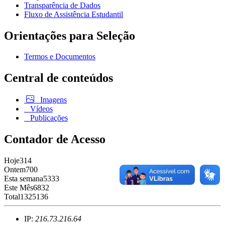
Transparência de Dados
Fluxo de Assistência Estudantil
Orientações para Seleção
Termos e Documentos
Central de conteúdos
Imagens
Vídeos
Publicações
Contador de Acesso
Hoje
314
Ontem
700
Esta semana
5333
Este Mês
6832
Total
1325136
IP:
216.73.216.64