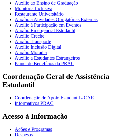
Auxílio ao Ensino de Graduação
Monitoria Inclusiva
Restaurante Universitário
Auxílio a Atividades Obrigatórias Externas
Auxílio à Participação em Eventos
Auxílio Emergencial Estudantil
Auxílio Creche
Auxílio Transporte
Auxílio Inclusão Digital
Auxílio Moradia
Auxílio a Estudantes Estrangeiros
Painel de Benefícios da PRAC
Coordenação Geral de Assistência
Estudantil
Coordenação de Apoio Estudantil - CAE
Informativos PRAC
Acesso à Informação
Ações e Programas
Despesas