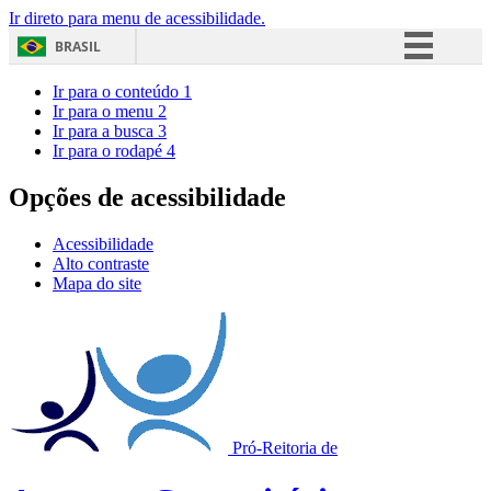
Ir direto para menu de acessibilidade.
BRASIL
Simplifique!
Ir para o conteúdo
1
Ir para o menu
2
Comunica BR
Ir para a busca
3
Ir para o rodapé
4
Participe
Acesso à informação
Opções de acessibilidade
Legislação
Acessibilidade
Canais
Alto contraste
Mapa do site
Pró-Reitoria de