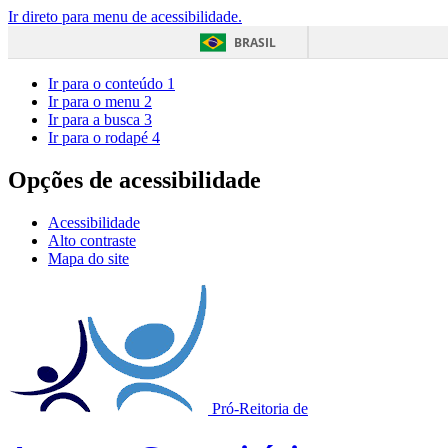
Ir direto para menu de acessibilidade.
BRASIL
Ir para o conteúdo
1
Ir para o menu
2
Ir para a busca
3
Ir para o rodapé
4
Opções de acessibilidade
Acessibilidade
Alto contraste
Mapa do site
Pró-Reitoria de