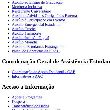
Auxílio ao Ensino de Graduação
Monitoria Inclusiva
Restaurante Universitário
Auxílio a Atividades Obrigatórias Externas
Auxílio à Participação em Eventos
Auxílio Emergencial Estudantil
Auxílio Creche
Auxílio Transporte
Auxílio Inclusão Digital
Auxílio Moradia
Auxílio a Estudantes Estrangeiros
Painel de Benefícios da PRAC
Coordenação Geral de Assistência Estudan
Coordenação de Apoio Estudantil - CAE
Informativos PRAC
Acesso à Informação
Ações e Programas
Despesas
Transparência de Dados