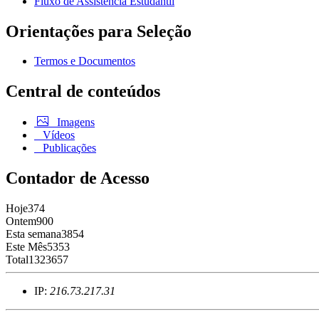
Fluxo de Assistência Estudantil
Orientações para Seleção
Termos e Documentos
Central de conteúdos
Imagens
Vídeos
Publicações
Contador de Acesso
Hoje
374
Ontem
900
Esta semana
3854
Este Mês
5353
Total
1323657
IP:
216.73.217.31