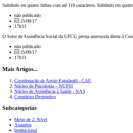
Subtítulo em quatro linhas com até 110 caracteres. Subtítulo em quatro
não publicado
25/08/17
17h33
O Setor de Assistência Social da UFCG presta assessoria direta à Co
não publicado
25/08/17
17h33
Mais Artigos...
Coordenação de Apoio Estudantil - CAE
Núcleo de Psicologia – NUPSI
Núcleo de Assistência à Saúde - NAS
Complexo Desportivo
Subcategorias
Menu de 2. Nivel
Assuntos
Institucional