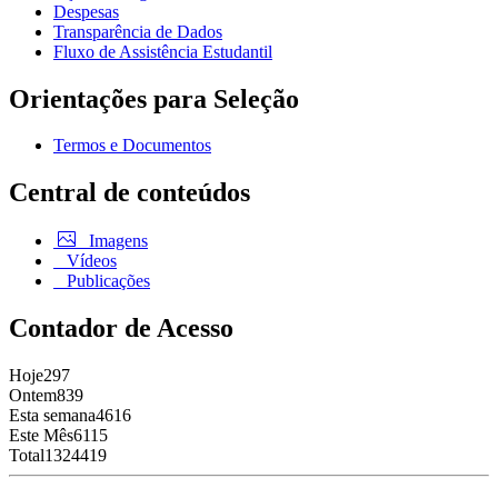
Despesas
Transparência de Dados
Fluxo de Assistência Estudantil
Orientações para Seleção
Termos e Documentos
Central de conteúdos
Imagens
Vídeos
Publicações
Contador de Acesso
Hoje
297
Ontem
839
Esta semana
4616
Este Mês
6115
Total
1324419