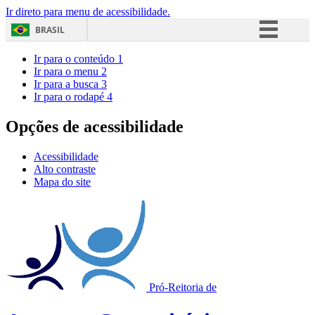
Ir direto para menu de acessibilidade.
BRASIL
Simplifique!
Ir para o conteúdo
1
Ir para o menu
2
Comunica BR
Ir para a busca
3
Ir para o rodapé
4
Participe
Acesso à informação
Opções de acessibilidade
Legislação
Acessibilidade
Canais
Alto contraste
Mapa do site
Pró-Reitoria de