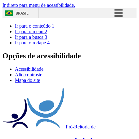
Ir direto para menu de acessibilidade.
BRASIL
Simplifique!
Ir para o conteúdo
1
Ir para o menu
2
Comunica BR
Ir para a busca
3
Ir para o rodapé
4
Participe
Acesso à informação
Opções de acessibilidade
Legislação
Acessibilidade
Canais
Alto contraste
Mapa do site
Pró-Reitoria de