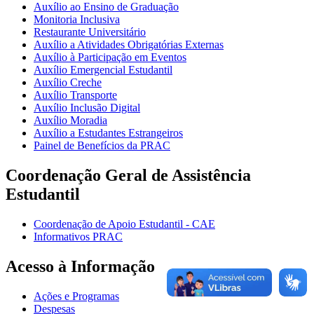
Auxílio ao Ensino de Graduação
Monitoria Inclusiva
Restaurante Universitário
Auxílio a Atividades Obrigatórias Externas
Auxílio à Participação em Eventos
Auxílio Emergencial Estudantil
Auxílio Creche
Auxílio Transporte
Auxílio Inclusão Digital
Auxílio Moradia
Auxílio a Estudantes Estrangeiros
Painel de Benefícios da PRAC
Coordenação Geral de Assistência
Estudantil
Coordenação de Apoio Estudantil - CAE
Informativos PRAC
Acesso à Informação
Ações e Programas
Despesas