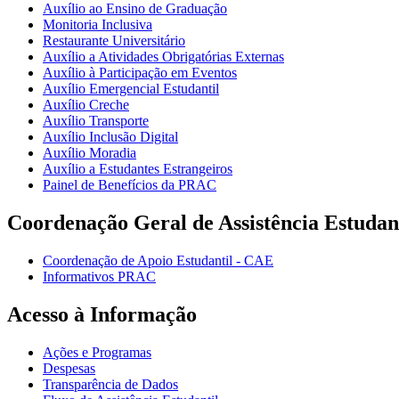
Auxílio ao Ensino de Graduação
Monitoria Inclusiva
Restaurante Universitário
Auxílio a Atividades Obrigatórias Externas
Auxílio à Participação em Eventos
Auxílio Emergencial Estudantil
Auxílio Creche
Auxílio Transporte
Auxílio Inclusão Digital
Auxílio Moradia
Auxílio a Estudantes Estrangeiros
Painel de Benefícios da PRAC
Coordenação Geral de Assistência Estudan
Coordenação de Apoio Estudantil - CAE
Informativos PRAC
Acesso à Informação
Ações e Programas
Despesas
Transparência de Dados