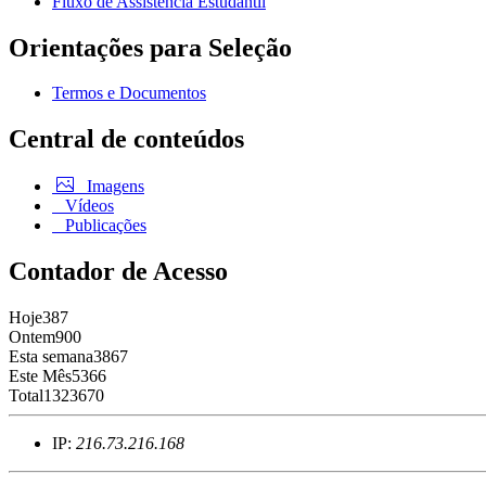
Fluxo de Assistência Estudantil
Orientações para Seleção
Termos e Documentos
Central de conteúdos
Imagens
Vídeos
Publicações
Contador de Acesso
Hoje
387
Ontem
900
Esta semana
3867
Este Mês
5366
Total
1323670
IP:
216.73.216.168