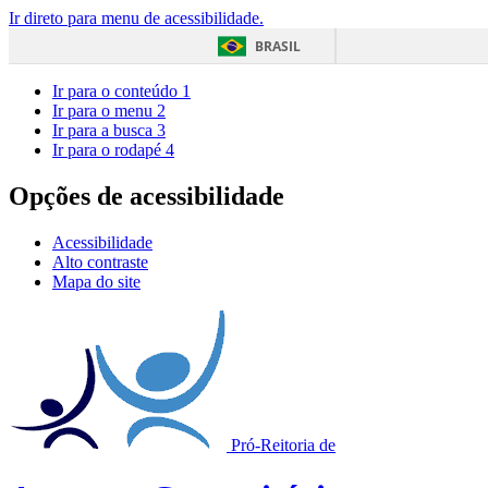
Ir direto para menu de acessibilidade.
BRASIL
Ir para o conteúdo
1
Ir para o menu
2
Ir para a busca
3
Ir para o rodapé
4
Opções de acessibilidade
Acessibilidade
Alto contraste
Mapa do site
Pró-Reitoria de