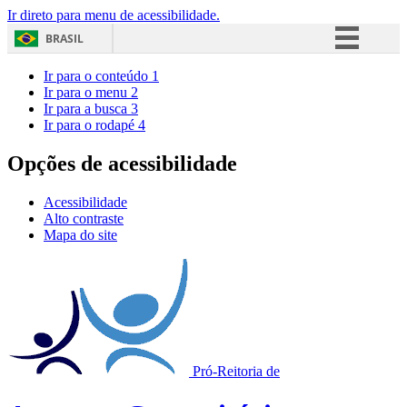
Ir direto para menu de acessibilidade.
BRASIL
Simplifique!
Ir para o conteúdo
1
Ir para o menu
2
Comunica BR
Ir para a busca
3
Ir para o rodapé
4
Participe
Acesso à informação
Opções de acessibilidade
Legislação
Acessibilidade
Canais
Alto contraste
Mapa do site
Pró-Reitoria de