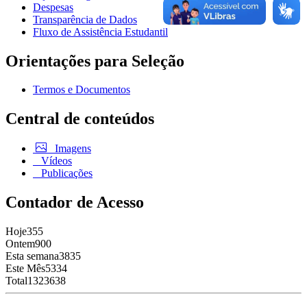
Despesas
Transparência de Dados
Fluxo de Assistência Estudantil
Orientações para Seleção
Termos e Documentos
Central de conteúdos
Imagens
Vídeos
Publicações
Contador de Acesso
Hoje
355
Ontem
900
Esta semana
3835
Este Mês
5334
Total
1323638