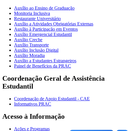
Auxílio ao Ensino de Graduação
Monitoria Inclusiva
Restaurante Universitário
Auxílio a Atividades Obrigatórias Externas
Auxílio à Participação em Eventos
Auxílio Emergencial Estudantil
Auxílio Creche
Auxílio Transporte
Auxílio Inclusão Digital
Auxílio Moradia
Auxílio a Estudantes Estrangeiros
Painel de Benefícios da PRAC
Coordenação Geral de Assistência
Estudantil
Coordenação de Apoio Estudantil - CAE
Informativos PRAC
Acesso à Informação
Ações e Programas