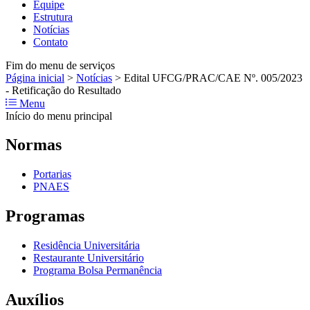
Equipe
Estrutura
Notícias
Contato
Fim do menu de serviços
Página inicial
>
Notícias
>
Edital UFCG/PRAC/CAE Nº. 005/2023
- Retificação do Resultado
Menu
Início do menu principal
Normas
Portarias
PNAES
Programas
Residência Universitária
Restaurante Universitário
Programa Bolsa Permanência
Auxílios