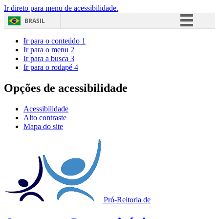
Ir direto para menu de acessibilidade.
BRASIL
Simplifique!
Ir para o conteúdo
1
Ir para o menu
2
Comunica BR
Ir para a busca
3
Ir para o rodapé
4
Participe
Acesso à informação
Opções de acessibilidade
Legislação
Acessibilidade
Canais
Alto contraste
Mapa do site
Pró-Reitoria de