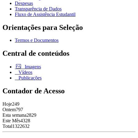
Despesas
Transparência de Dados
Fluxo de Assistência Estudantil
Orientações para Seleção
Termos e Documentos
Central de conteúdos
Imagens
Vídeos
Publicações
Contador de Acesso
Hoje
249
Ontem
797
Esta semana
2829
Este Mês
4328
Total
1322632