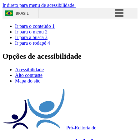
Ir direto para menu de acessibilidade.
BRASIL
Simplifique!
Ir para o conteúdo
1
Ir para o menu
2
Comunica BR
Ir para a busca
3
Ir para o rodapé
4
Participe
Acesso à informação
Opções de acessibilidade
Legislação
Acessibilidade
Canais
Alto contraste
Mapa do site
Pró-Reitoria de