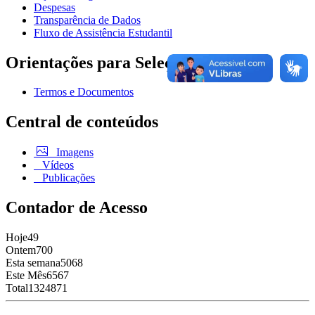
Despesas
Transparência de Dados
Fluxo de Assistência Estudantil
Orientações para Seleção
Termos e Documentos
Central de conteúdos
Imagens
Vídeos
Publicações
Contador de Acesso
Hoje
49
Ontem
700
Esta semana
5068
Este Mês
6567
Total
1324871