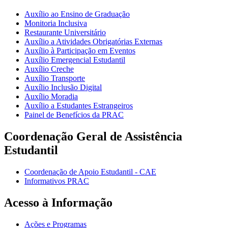
Auxílio ao Ensino de Graduação
Monitoria Inclusiva
Restaurante Universitário
Auxílio a Atividades Obrigatórias Externas
Auxílio à Participação em Eventos
Auxílio Emergencial Estudantil
Auxílio Creche
Auxílio Transporte
Auxílio Inclusão Digital
Auxílio Moradia
Auxílio a Estudantes Estrangeiros
Painel de Benefícios da PRAC
Coordenação Geral de Assistência
Estudantil
Coordenação de Apoio Estudantil - CAE
Informativos PRAC
Acesso à Informação
Ações e Programas