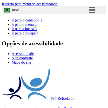
Ir direto para menu de acessibilidade.
BRASIL
Simplifique!
Ir para o conteúdo
1
Ir para o menu
2
Comunica BR
Ir para a busca
3
Ir para o rodapé
4
Participe
Acesso à informação
Opções de acessibilidade
Legislação
Acessibilidade
Canais
Alto contraste
Mapa do site
Pró-Reitoria de