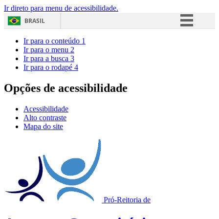
Ir direto para menu de acessibilidade.
BRASIL
Simplifique!
Ir para o conteúdo
1
Ir para o menu
2
Comunica BR
Ir para a busca
3
Ir para o rodapé
4
Participe
Acesso à informação
Opções de acessibilidade
Legislação
Acessibilidade
Canais
Alto contraste
Mapa do site
Pró-Reitoria de