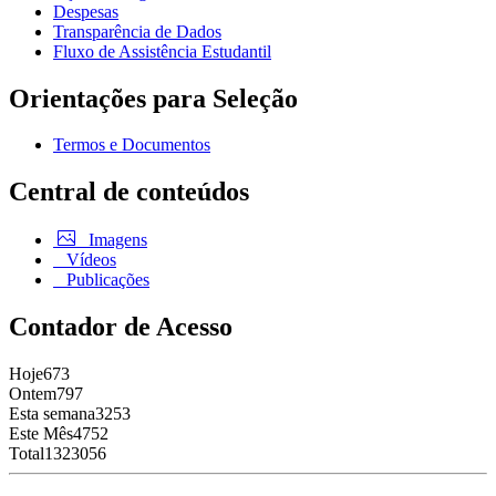
Despesas
Transparência de Dados
Fluxo de Assistência Estudantil
Orientações para Seleção
Termos e Documentos
Central de conteúdos
Imagens
Vídeos
Publicações
Contador de Acesso
Hoje
673
Ontem
797
Esta semana
3253
Este Mês
4752
Total
1323056