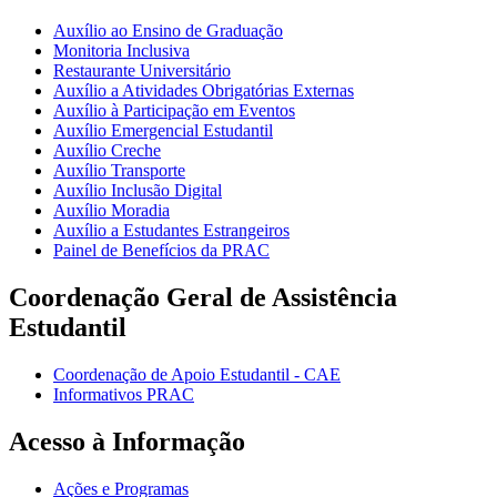
Auxílio ao Ensino de Graduação
Monitoria Inclusiva
Restaurante Universitário
Auxílio a Atividades Obrigatórias Externas
Auxílio à Participação em Eventos
Auxílio Emergencial Estudantil
Auxílio Creche
Auxílio Transporte
Auxílio Inclusão Digital
Auxílio Moradia
Auxílio a Estudantes Estrangeiros
Painel de Benefícios da PRAC
Coordenação Geral de Assistência
Estudantil
Coordenação de Apoio Estudantil - CAE
Informativos PRAC
Acesso à Informação
Ações e Programas