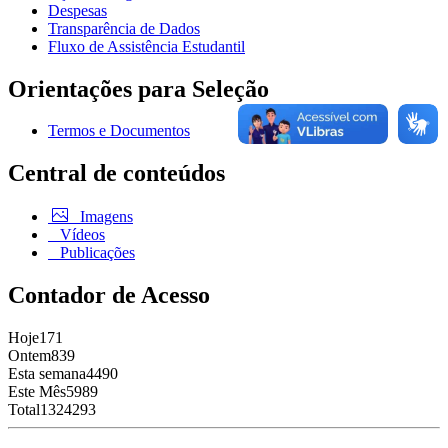
Despesas
Transparência de Dados
Fluxo de Assistência Estudantil
Orientações para Seleção
Termos e Documentos
Central de conteúdos
Imagens
Vídeos
Publicações
Contador de Acesso
Hoje
171
Ontem
839
Esta semana
4490
Este Mês
5989
Total
1324293