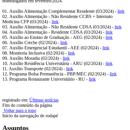
homologados em fevereiro/2024.
01.
Auxílio Alimentação Complementar Residente (03/2024) -
link
02.
Auxílio Alimentação - Não Residente CCBS + Internato
Medicina CFP (03/2024) -
link
03.
Auxílio Alimentação - Não Residente CDSA (03/2024) -
link
04.
Auxílio Alimentação - Residente CDSA (03/2024) -
link
05.
Auxílio ao Ensino de Graduação - AEG (02/2024) -
link
06.
Auxílio Creche (02/2024) -
link
07.
Auxílio Emergencial Estudantil - AEE (02/2024) -
link
08.
Monitoria Inclusiva (02/2024) -
link
09. Auxílio Moradia (02/2024) -
link
10. Auxílio Residência Universitária - ARU (02/2024) -
link
11. Auxílio Transporte (02/2024) -
link
12. Programa Bolsa Permanência - PBP/MEC (02/2024) -
link
13. Programa Restaurante Universitário - RU -
link
registrado em:
Últimas notícias
Fim do conteúdo da página
Voltar para o topo
Início da navegação de rodapé
Assuntos