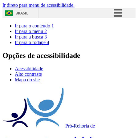
Ir direto para menu de acessibilidade.
BRASIL
Simplifique!
Ir para o conteúdo
1
Ir para o menu
2
Comunica BR
Ir para a busca
3
Ir para o rodapé
4
Participe
Acesso à informação
Opções de acessibilidade
Legislação
Acessibilidade
Canais
Alto contraste
Mapa do site
Pró-Reitoria de