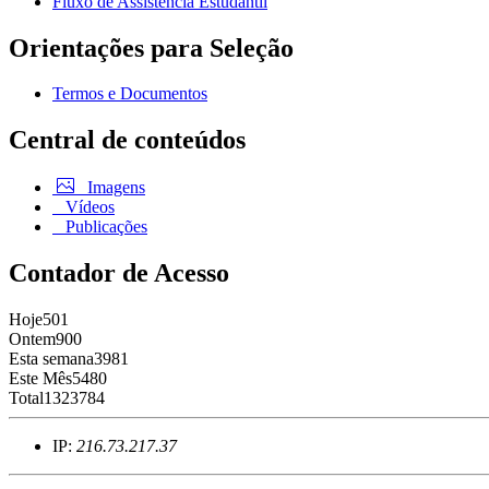
Fluxo de Assistência Estudantil
Orientações para Seleção
Termos e Documentos
Central de conteúdos
Imagens
Vídeos
Publicações
Contador de Acesso
Hoje
501
Ontem
900
Esta semana
3981
Este Mês
5480
Total
1323784
IP:
216.73.217.37