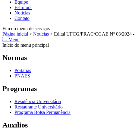
Equipe
Estrutura
Notícias
Contato
Fim do menu de serviços
Página inicial
>
Notícias
>
Edital UFCG/PRAC/CGAE Nº 03/2024 - P
Menu
Início do menu principal
Normas
Portarias
PNAES
Programas
Residência Universitária
Restaurante Universitário
Programa Bolsa Permanência
Auxílios