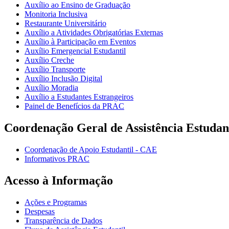
Auxílio ao Ensino de Graduação
Monitoria Inclusiva
Restaurante Universitário
Auxílio a Atividades Obrigatórias Externas
Auxílio à Participação em Eventos
Auxílio Emergencial Estudantil
Auxílio Creche
Auxílio Transporte
Auxílio Inclusão Digital
Auxílio Moradia
Auxílio a Estudantes Estrangeiros
Painel de Benefícios da PRAC
Coordenação Geral de Assistência Estudan
Coordenação de Apoio Estudantil - CAE
Informativos PRAC
Acesso à Informação
Ações e Programas
Despesas
Transparência de Dados