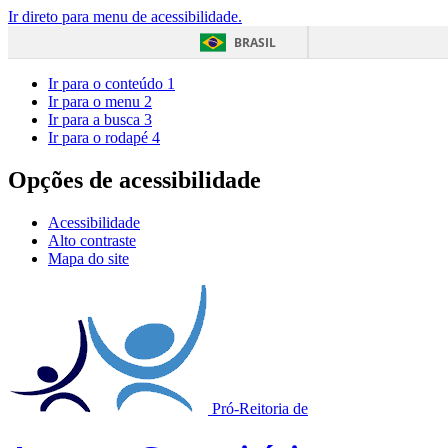
Ir direto para menu de acessibilidade.
BRASIL
Ir para o conteúdo
1
Ir para o menu
2
Ir para a busca
3
Ir para o rodapé
4
Opções de acessibilidade
Acessibilidade
Alto contraste
Mapa do site
Pró-Reitoria de