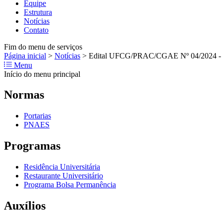
Equipe
Estrutura
Notícias
Contato
Fim do menu de serviços
Página inicial
>
Notícias
>
Edital UFCG/PRAC/CGAE Nº 04/2024 - Au
Menu
Início do menu principal
Normas
Portarias
PNAES
Programas
Residência Universitária
Restaurante Universitário
Programa Bolsa Permanência
Auxílios