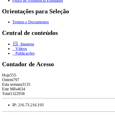
Fluxo de Assistência Estudantil
Orientações para Seleção
Termos e Documentos
Central de conteúdos
Imagens
Vídeos
Publicações
Contador de Acesso
Hoje
555
Ontem
797
Esta semana
3135
Este Mês
4634
Total
1322938
IP:
216.73.216.193