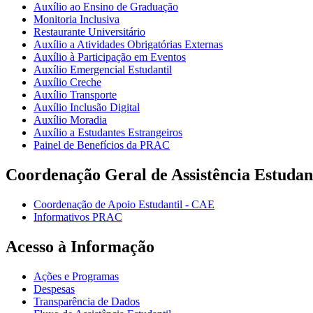
Auxílio ao Ensino de Graduação
Monitoria Inclusiva
Restaurante Universitário
Auxílio a Atividades Obrigatórias Externas
Auxílio à Participação em Eventos
Auxílio Emergencial Estudantil
Auxílio Creche
Auxílio Transporte
Auxílio Inclusão Digital
Auxílio Moradia
Auxílio a Estudantes Estrangeiros
Painel de Benefícios da PRAC
Coordenação Geral de Assistência Estudan
Coordenação de Apoio Estudantil - CAE
Informativos PRAC
Acesso à Informação
Ações e Programas
Despesas
Transparência de Dados