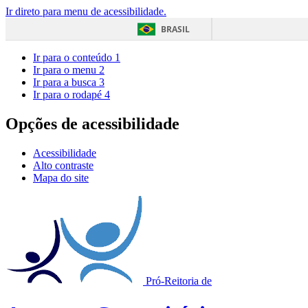
Ir direto para menu de acessibilidade.
BRASIL
Ir para o conteúdo
1
Ir para o menu
2
Ir para a busca
3
Ir para o rodapé
4
Opções de acessibilidade
Acessibilidade
Alto contraste
Mapa do site
Pró-Reitoria de