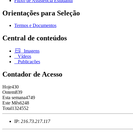
Fluxo de Assistência Estudantil
Orientações para Seleção
Termos e Documentos
Central de conteúdos
Imagens
Vídeos
Publicações
Contador de Acesso
Hoje
430
Ontem
839
Esta semana
4749
Este Mês
6248
Total
1324552
IP:
216.73.217.117