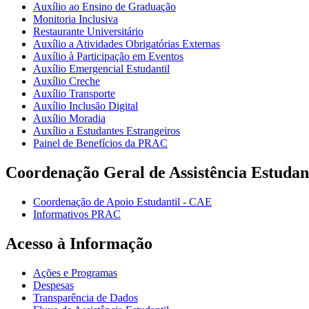
Auxílio ao Ensino de Graduação
Monitoria Inclusiva
Restaurante Universitário
Auxílio a Atividades Obrigatórias Externas
Auxílio à Participação em Eventos
Auxílio Emergencial Estudantil
Auxílio Creche
Auxílio Transporte
Auxílio Inclusão Digital
Auxílio Moradia
Auxílio a Estudantes Estrangeiros
Painel de Benefícios da PRAC
Coordenação Geral de Assistência Estudan
Coordenação de Apoio Estudantil - CAE
Informativos PRAC
Acesso à Informação
Ações e Programas
Despesas
Transparência de Dados