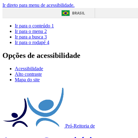
Ir direto para menu de acessibilidade.
BRASIL
Ir para o conteúdo
1
Ir para o menu
2
Ir para a busca
3
Ir para o rodapé
4
Opções de acessibilidade
Acessibilidade
Alto contraste
Mapa do site
Pró-Reitoria de