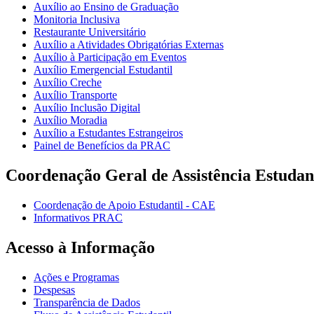
Auxílio ao Ensino de Graduação
Monitoria Inclusiva
Restaurante Universitário
Auxílio a Atividades Obrigatórias Externas
Auxílio à Participação em Eventos
Auxílio Emergencial Estudantil
Auxílio Creche
Auxílio Transporte
Auxílio Inclusão Digital
Auxílio Moradia
Auxílio a Estudantes Estrangeiros
Painel de Benefícios da PRAC
Coordenação Geral de Assistência Estudan
Coordenação de Apoio Estudantil - CAE
Informativos PRAC
Acesso à Informação
Ações e Programas
Despesas
Transparência de Dados