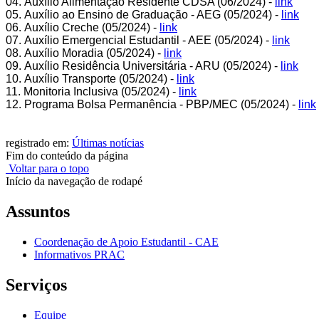
04. Auxílio Alimentação Residente CDSA (06/2024) -
link
05. Auxílio ao Ensino de Graduação - AEG (05/2024) -
link
06. Auxílio Creche (05/2024) -
link
07. Auxílio Emergencial Estudantil - AEE (05/2024) -
link
08. Auxílio Moradia (05/2024) -
link
09. Auxílio Residência Universitária - ARU (05/2024) -
link
10. Auxílio Transporte (05/2024) -
link
11. Monitoria Inclusiva (05/2024) -
link
12. Programa Bolsa Permanência - PBP/MEC (05/2024) -
link
registrado em:
Últimas notícias
Fim do conteúdo da página
Voltar para o topo
Início da navegação de rodapé
Assuntos
Coordenação de Apoio Estudantil - CAE
Informativos PRAC
Serviços
Equipe