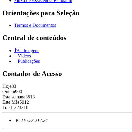
Fluxo de Assistência Estudantil
Orientações para Seleção
Termos e Documentos
Central de conteúdos
Imagens
Vídeos
Publicações
Contador de Acesso
Hoje
33
Ontem
900
Esta semana
3513
Este Mês
5012
Total
1323316
IP:
216.73.217.24