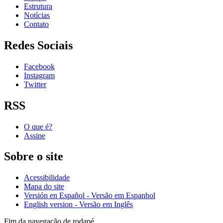
Estrutura
Notícias
Contato
Redes Sociais
Facebook
Instagram
Twitter
RSS
O que é?
Assine
Sobre o site
Acessibilidade
Mapa do site
Versión en Español - Versão em Espanhol
English version - Versão em Inglês
Fim da navegação de rodapé