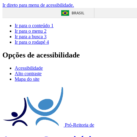
Ir direto para menu de acessibilidade.
BRASIL
Ir para o conteúdo
1
Ir para o menu
2
Ir para a busca
3
Ir para o rodapé
4
Opções de acessibilidade
Acessibilidade
Alto contraste
Mapa do site
Pró-Reitoria de