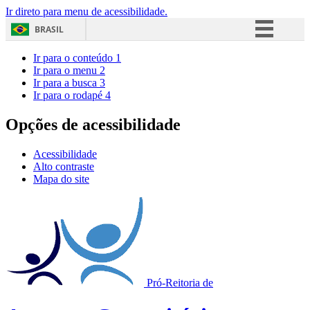
Ir direto para menu de acessibilidade.
BRASIL
Simplifique!
Ir para o conteúdo
1
Ir para o menu
2
Comunica BR
Ir para a busca
3
Ir para o rodapé
4
Participe
Acesso à informação
Opções de acessibilidade
Legislação
Acessibilidade
Canais
Alto contraste
Mapa do site
Pró-Reitoria de