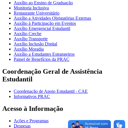
Auxílio ao Ensino de Graduação
Monitoria Inclusiva
Restaurante Universitário
Auxílio a Atividades Obrigatórias Externas
Auxílio à Participação em Eventos
Auxílio Emergencial Estudantil
Auxílio Creche
Auxílio Transporte
Auxílio Inclusão Digital
Auxílio Moradia
Auxílio a Estudantes Estrangeiros
Painel de Benefícios da PRAC
Coordenação Geral de Assistência
Estudantil
Coordenação de Apoio Estudantil - CAE
Informativos PRAC
Acesso à Informação
Ações e Programas
Despesas