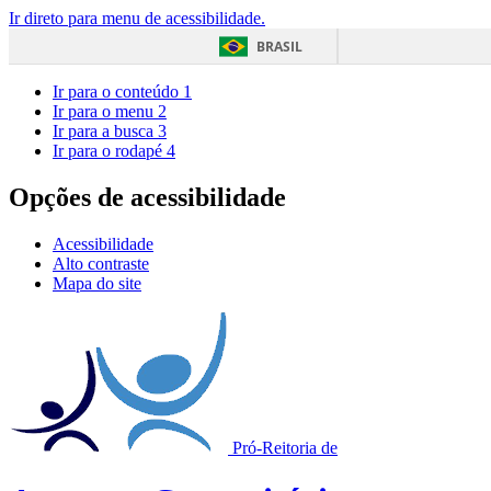
Ir direto para menu de acessibilidade.
BRASIL
Ir para o conteúdo
1
Ir para o menu
2
Ir para a busca
3
Ir para o rodapé
4
Opções de acessibilidade
Acessibilidade
Alto contraste
Mapa do site
Pró-Reitoria de