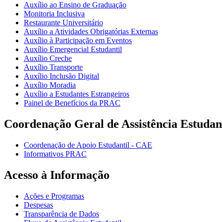
Auxílio ao Ensino de Graduação
Monitoria Inclusiva
Restaurante Universitário
Auxílio a Atividades Obrigatórias Externas
Auxílio à Participação em Eventos
Auxílio Emergencial Estudantil
Auxílio Creche
Auxílio Transporte
Auxílio Inclusão Digital
Auxílio Moradia
Auxílio a Estudantes Estrangeiros
Painel de Benefícios da PRAC
Coordenação Geral de Assistência Estudan
Coordenação de Apoio Estudantil - CAE
Informativos PRAC
Acesso à Informação
Ações e Programas
Despesas
Transparência de Dados