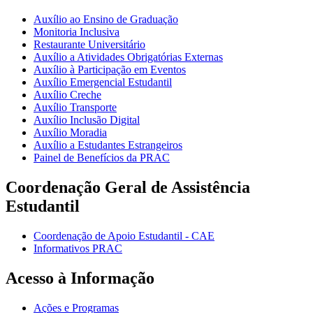
Auxílio ao Ensino de Graduação
Monitoria Inclusiva
Restaurante Universitário
Auxílio a Atividades Obrigatórias Externas
Auxílio à Participação em Eventos
Auxílio Emergencial Estudantil
Auxílio Creche
Auxílio Transporte
Auxílio Inclusão Digital
Auxílio Moradia
Auxílio a Estudantes Estrangeiros
Painel de Benefícios da PRAC
Coordenação Geral de Assistência
Estudantil
Coordenação de Apoio Estudantil - CAE
Informativos PRAC
Acesso à Informação
Ações e Programas