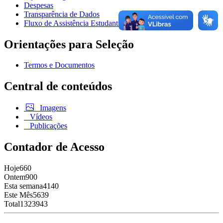
Despesas
Transparência de Dados
Fluxo de Assistência Estudantil
Orientações para Seleção
Termos e Documentos
Central de conteúdos
Imagens
Vídeos
Publicações
Contador de Acesso
Hoje
660
Ontem
900
Esta semana
4140
Este Mês
5639
Total
1323943