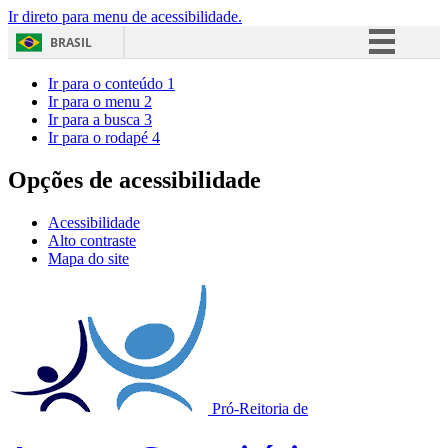
Ir direto para menu de acessibilidade.
BRASIL
Simplifique!
Ir para o conteúdo
1
Ir para o menu
2
Comunica BR
Ir para a busca
3
Ir para o rodapé
4
Participe
Acesso à informação
Opções de acessibilidade
Legislação
Acessibilidade
Canais
Alto contraste
Mapa do site
Pró-Reitoria de