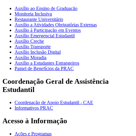
Auxílio ao Ensino de Graduação
Monitoria Inclusiva
Restaurante Universitário
Auxílio a Atividades Obrigatórias Externas
Auxílio à Participação em Eventos
Auxílio Emergencial Estudantil
Auxílio Creche
Auxílio Transporte
Auxílio Inclusão Digital
Auxílio Moradia
Auxílio a Estudantes Estrangeiros
Painel de Benefícios da PRAC
Coordenação Geral de Assistência
Estudantil
Coordenação de Apoio Estudantil - CAE
Informativos PRAC
Acesso à Informação
Ações e Programas