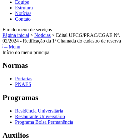
Equipe
Estrutura
Notícias
Contato
Fim do menu de serviços
Página inicial
>
Notícias
>
Edital UFCG/PRAC/CGAE Nº.
02/2024 - Retificação da 1ª Chamada do cadastro de reserva
Menu
Início do menu principal
Normas
Portarias
PNAES
Programas
Residência Universitária
Restaurante Universitário
Programa Bolsa Permanência
Auxílios