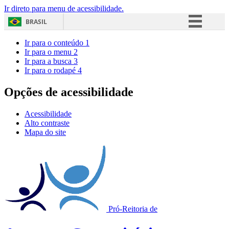
Ir direto para menu de acessibilidade.
BRASIL
Simplifique!
Ir para o conteúdo
1
Ir para o menu
2
Comunica BR
Ir para a busca
3
Ir para o rodapé
4
Participe
Acesso à informação
Opções de acessibilidade
Legislação
Acessibilidade
Canais
Alto contraste
Mapa do site
Pró-Reitoria de