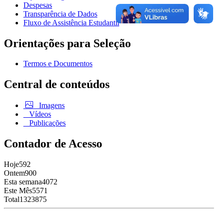
Despesas
Transparência de Dados
Fluxo de Assistência Estudantil
Orientações para Seleção
Termos e Documentos
Central de conteúdos
Imagens
Vídeos
Publicações
Contador de Acesso
Hoje
592
Ontem
900
Esta semana
4072
Este Mês
5571
Total
1323875