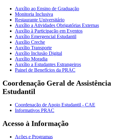
Auxílio ao Ensino de Graduação
Monitoria Inclusiva
Restaurante Universitário
Auxílio a Atividades Obrigatórias Externas
Auxílio à Participação em Eventos
Auxílio Emergencial Estudantil
Auxílio Creche
Auxílio Transporte
Auxílio Inclusão Digital
Auxílio Moradia
Auxílio a Estudantes Estrangeiros
Painel de Benefícios da PRAC
Coordenação Geral de Assistência
Estudantil
Coordenação de Apoio Estudantil - CAE
Informativos PRAC
Acesso à Informação
Ações e Programas