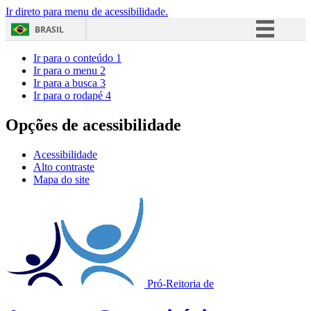
Ir direto para menu de acessibilidade.
BRASIL
Simplifique!
Ir para o conteúdo
1
Ir para o menu
2
Comunica BR
Ir para a busca
3
Ir para o rodapé
4
Participe
Acesso à informação
Opções de acessibilidade
Legislação
Acessibilidade
Canais
Alto contraste
Mapa do site
Pró-Reitoria de