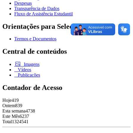
Despesas
Transparência de Dados
Fluxo de Assistência Estudantil
Orientações para Seleção
Termos e Documentos
Central de conteúdos
Imagens
Vídeos
Publicações
Contador de Acesso
Hoje
419
Ontem
839
Esta semana
4738
Este Mês
6237
Total
1324541