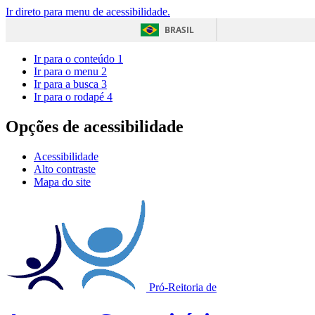
Ir direto para menu de acessibilidade.
BRASIL
Ir para o conteúdo
1
Ir para o menu
2
Ir para a busca
3
Ir para o rodapé
4
Opções de acessibilidade
Acessibilidade
Alto contraste
Mapa do site
Pró-Reitoria de