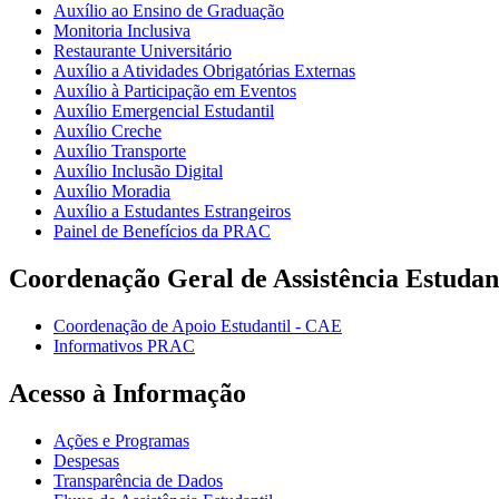
Auxílio ao Ensino de Graduação
Monitoria Inclusiva
Restaurante Universitário
Auxílio a Atividades Obrigatórias Externas
Auxílio à Participação em Eventos
Auxílio Emergencial Estudantil
Auxílio Creche
Auxílio Transporte
Auxílio Inclusão Digital
Auxílio Moradia
Auxílio a Estudantes Estrangeiros
Painel de Benefícios da PRAC
Coordenação Geral de Assistência Estudan
Coordenação de Apoio Estudantil - CAE
Informativos PRAC
Acesso à Informação
Ações e Programas
Despesas
Transparência de Dados