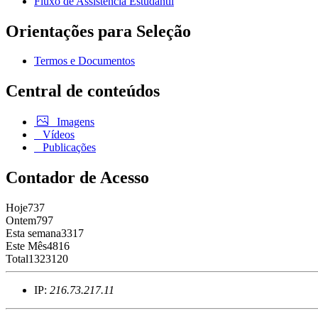
Fluxo de Assistência Estudantil
Orientações para Seleção
Termos e Documentos
Central de conteúdos
Imagens
Vídeos
Publicações
Contador de Acesso
Hoje
737
Ontem
797
Esta semana
3317
Este Mês
4816
Total
1323120
IP:
216.73.217.11