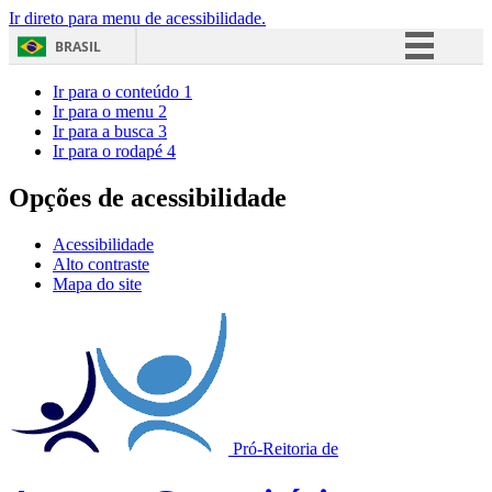
Ir direto para menu de acessibilidade.
BRASIL
Simplifique!
Ir para o conteúdo
1
Ir para o menu
2
Comunica BR
Ir para a busca
3
Ir para o rodapé
4
Participe
Acesso à informação
Opções de acessibilidade
Legislação
Acessibilidade
Canais
Alto contraste
Mapa do site
Pró-Reitoria de