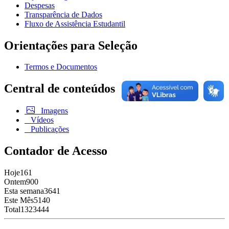
Despesas
Transparência de Dados
Fluxo de Assistência Estudantil
Orientações para Seleção
Termos e Documentos
Central de conteúdos
Imagens
Vídeos
Publicações
Contador de Acesso
Hoje
161
Ontem
900
Esta semana
3641
Este Mês
5140
Total
1323444