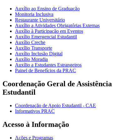
Auxílio ao Ensino de Graduação
Monitoria Inclusiva
Restaurante Universitário
Auxílio a Atividades Obrigatórias Externas
Auxílio à Participação em Eventos
Auxílio Emergencial Estudantil
Auxílio Creche
Auxílio Transporte
Auxílio Inclusão Digital
Auxílio Moradia
Auxílio a Estudantes Estrangeiros
Painel de Benefícios da PRAC
Coordenação Geral de Assistência
Estudantil
Coordenação de Apoio Estudantil - CAE
Informativos PRAC
Acesso à Informação
Ações e Programas