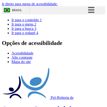
Ir direto para menu de acessibilidade.
BRASIL
Simplifique!
Ir para o conteúdo
1
Ir para o menu
2
Comunica BR
Ir para a busca
3
Ir para o rodapé
4
Participe
Acesso à informação
Opções de acessibilidade
Legislação
Acessibilidade
Canais
Alto contraste
Mapa do site
Pró-Reitoria de