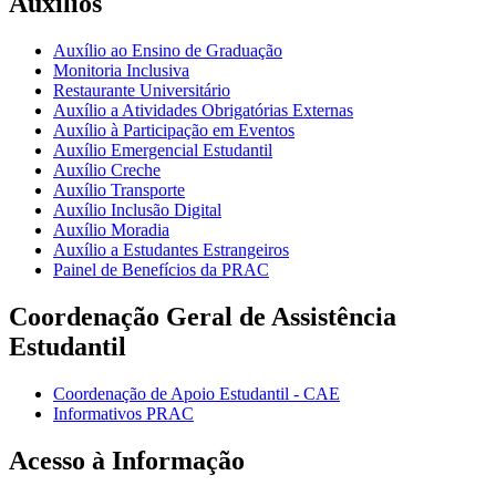
Auxílios
Auxílio ao Ensino de Graduação
Monitoria Inclusiva
Restaurante Universitário
Auxílio a Atividades Obrigatórias Externas
Auxílio à Participação em Eventos
Auxílio Emergencial Estudantil
Auxílio Creche
Auxílio Transporte
Auxílio Inclusão Digital
Auxílio Moradia
Auxílio a Estudantes Estrangeiros
Painel de Benefícios da PRAC
Coordenação Geral de Assistência
Estudantil
Coordenação de Apoio Estudantil - CAE
Informativos PRAC
Acesso à Informação