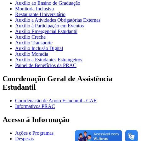
Auxílio ao Ensino de Graduação
Monitoria Inclusiva
Restaurante Universitário
Auxílio a Atividades Obrigatórias Externas
Auxílio à Participação em Eventos
Auxílio Emergencial Estudantil
Auxílio Creche
Auxílio Transporte
Auxílio Inclusão Digital
Auxílio Moradia
Auxílio a Estudantes Estrangeiros
Painel de Benefícios da PRAC
Coordenação Geral de Assistência
Estudantil
Coordenação de Apoio Estudantil - CAE
Informativos PRAC
Acesso à Informação
Ações e Programas
Despesas