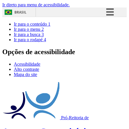
Ir direto para menu de acessibilidade.
BRASIL
Simplifique!
Ir para o conteúdo
1
Ir para o menu
2
Comunica BR
Ir para a busca
3
Ir para o rodapé
4
Participe
Acesso à informação
Opções de acessibilidade
Legislação
Acessibilidade
Canais
Alto contraste
Mapa do site
Pró-Reitoria de