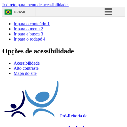
Ir direto para menu de acessibilidade.
BRASIL
Simplifique!
Ir para o conteúdo
1
Ir para o menu
2
Comunica BR
Ir para a busca
3
Ir para o rodapé
4
Participe
Acesso à informação
Opções de acessibilidade
Legislação
Acessibilidade
Canais
Alto contraste
Mapa do site
Pró-Reitoria de