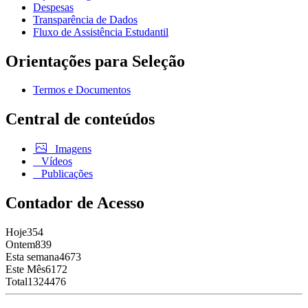
Despesas
Transparência de Dados
Fluxo de Assistência Estudantil
Orientações para Seleção
Termos e Documentos
Central de conteúdos
Imagens
Vídeos
Publicações
Contador de Acesso
Hoje
354
Ontem
839
Esta semana
4673
Este Mês
6172
Total
1324476