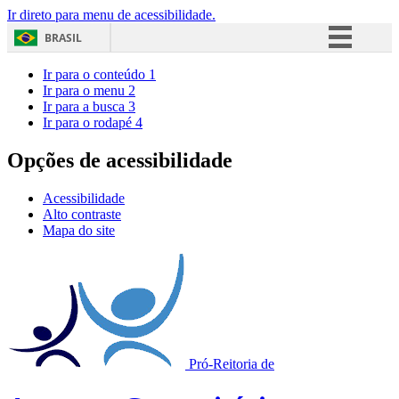
Ir direto para menu de acessibilidade.
BRASIL
Simplifique!
Ir para o conteúdo
1
Ir para o menu
2
Comunica BR
Ir para a busca
3
Ir para o rodapé
4
Participe
Acesso à informação
Opções de acessibilidade
Legislação
Acessibilidade
Canais
Alto contraste
Mapa do site
Pró-Reitoria de