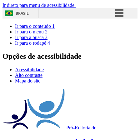
Ir direto para menu de acessibilidade.
BRASIL
Simplifique!
Ir para o conteúdo
1
Ir para o menu
2
Comunica BR
Ir para a busca
3
Ir para o rodapé
4
Participe
Acesso à informação
Opções de acessibilidade
Legislação
Acessibilidade
Canais
Alto contraste
Mapa do site
Pró-Reitoria de