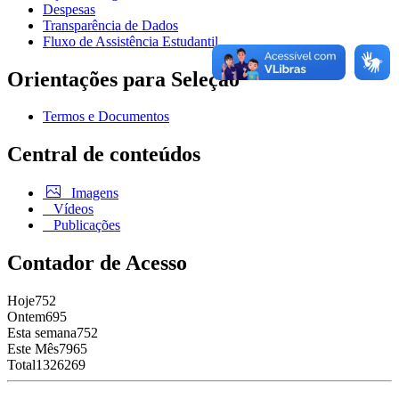
Despesas
Transparência de Dados
Fluxo de Assistência Estudantil
Orientações para Seleção
Termos e Documentos
Central de conteúdos
Imagens
Vídeos
Publicações
Contador de Acesso
Hoje
752
Ontem
695
Esta semana
752
Este Mês
7965
Total
1326269