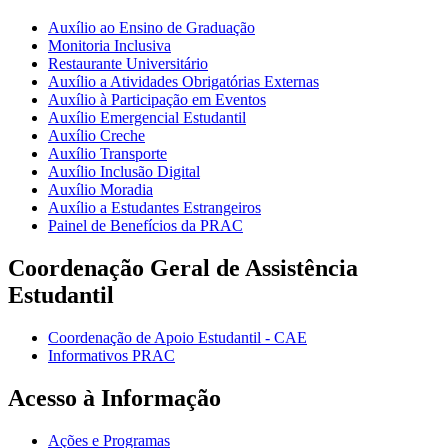
Auxílio ao Ensino de Graduação
Monitoria Inclusiva
Restaurante Universitário
Auxílio a Atividades Obrigatórias Externas
Auxílio à Participação em Eventos
Auxílio Emergencial Estudantil
Auxílio Creche
Auxílio Transporte
Auxílio Inclusão Digital
Auxílio Moradia
Auxílio a Estudantes Estrangeiros
Painel de Benefícios da PRAC
Coordenação Geral de Assistência
Estudantil
Coordenação de Apoio Estudantil - CAE
Informativos PRAC
Acesso à Informação
Ações e Programas