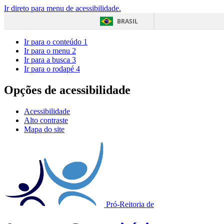
Ir direto para menu de acessibilidade.
BRASIL
Ir para o conteúdo
1
Ir para o menu
2
Ir para a busca
3
Ir para o rodapé
4
Opções de acessibilidade
Acessibilidade
Alto contraste
Mapa do site
Pró-Reitoria de