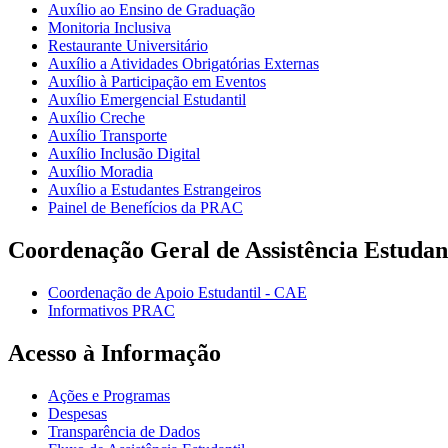
Auxílio ao Ensino de Graduação
Monitoria Inclusiva
Restaurante Universitário
Auxílio a Atividades Obrigatórias Externas
Auxílio à Participação em Eventos
Auxílio Emergencial Estudantil
Auxílio Creche
Auxílio Transporte
Auxílio Inclusão Digital
Auxílio Moradia
Auxílio a Estudantes Estrangeiros
Painel de Benefícios da PRAC
Coordenação Geral de Assistência Estudan
Coordenação de Apoio Estudantil - CAE
Informativos PRAC
Acesso à Informação
Ações e Programas
Despesas
Transparência de Dados