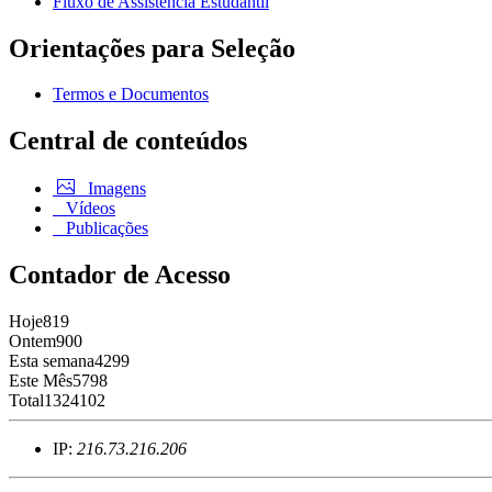
Fluxo de Assistência Estudantil
Orientações para Seleção
Termos e Documentos
Central de conteúdos
Imagens
Vídeos
Publicações
Contador de Acesso
Hoje
819
Ontem
900
Esta semana
4299
Este Mês
5798
Total
1324102
IP:
216.73.216.206