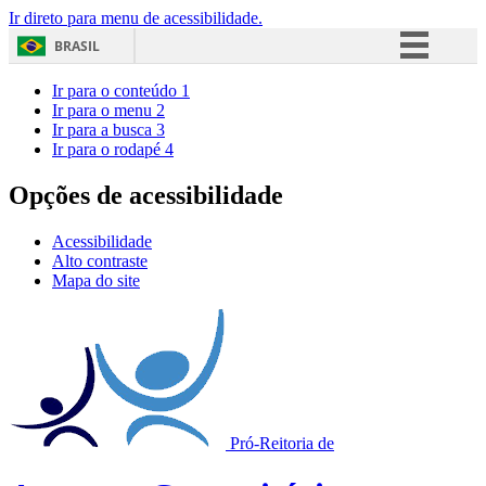
Ir direto para menu de acessibilidade.
BRASIL
Simplifique!
Ir para o conteúdo
1
Ir para o menu
2
Comunica BR
Ir para a busca
3
Ir para o rodapé
4
Participe
Acesso à informação
Opções de acessibilidade
Legislação
Acessibilidade
Canais
Alto contraste
Mapa do site
Pró-Reitoria de