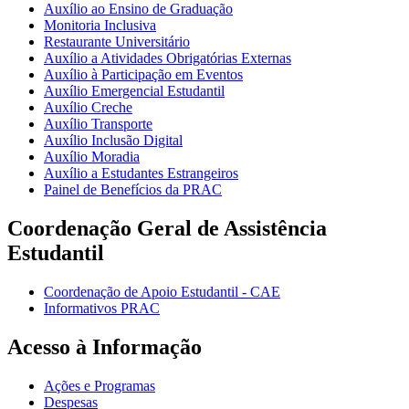
Auxílio ao Ensino de Graduação
Monitoria Inclusiva
Restaurante Universitário
Auxílio a Atividades Obrigatórias Externas
Auxílio à Participação em Eventos
Auxílio Emergencial Estudantil
Auxílio Creche
Auxílio Transporte
Auxílio Inclusão Digital
Auxílio Moradia
Auxílio a Estudantes Estrangeiros
Painel de Benefícios da PRAC
Coordenação Geral de Assistência
Estudantil
Coordenação de Apoio Estudantil - CAE
Informativos PRAC
Acesso à Informação
Ações e Programas
Despesas