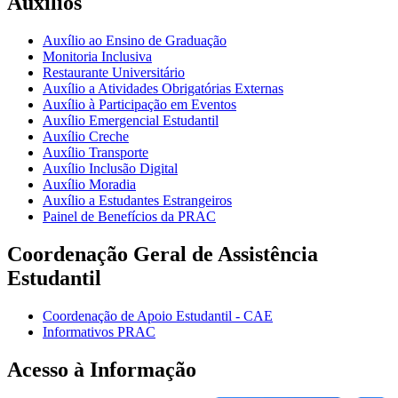
Auxílios
Auxílio ao Ensino de Graduação
Monitoria Inclusiva
Restaurante Universitário
Auxílio a Atividades Obrigatórias Externas
Auxílio à Participação em Eventos
Auxílio Emergencial Estudantil
Auxílio Creche
Auxílio Transporte
Auxílio Inclusão Digital
Auxílio Moradia
Auxílio a Estudantes Estrangeiros
Painel de Benefícios da PRAC
Coordenação Geral de Assistência
Estudantil
Coordenação de Apoio Estudantil - CAE
Informativos PRAC
Acesso à Informação