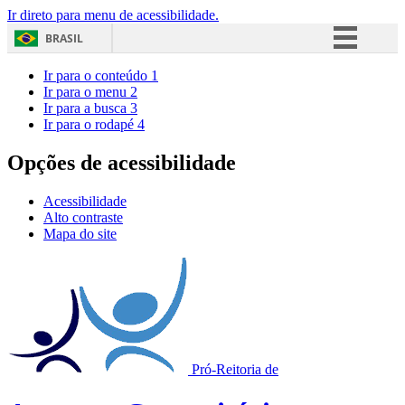
Ir direto para menu de acessibilidade.
BRASIL
Simplifique!
Ir para o conteúdo
1
Ir para o menu
2
Comunica BR
Ir para a busca
3
Ir para o rodapé
4
Participe
Acesso à informação
Opções de acessibilidade
Legislação
Acessibilidade
Canais
Alto contraste
Mapa do site
Pró-Reitoria de