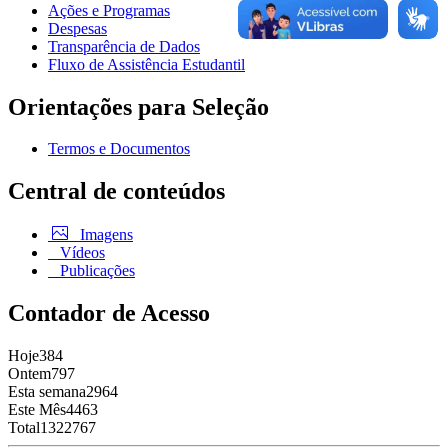
Ações e Programas
Despesas
Transparência de Dados
Fluxo de Assistência Estudantil
Orientações para Seleção
Termos e Documentos
Central de conteúdos
Imagens
Vídeos
Publicações
Contador de Acesso
Hoje
384
Ontem
797
Esta semana
2964
Este Mês
4463
Total
1322767